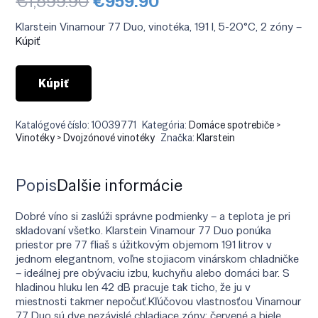
Pôvodná
Aktuálna
€
1,599.90
€
959.90
cena
cena
bola:
je:
Klarstein Vinamour 77 Duo, vinotéka, 191 l, 5-20°C, 2 zóny –
€1,599.90.
€959.90.
Kúpiť
Kúpiť
Katalógové číslo:
10039771
Kategória:
Domáce spotrebiče >
Vinotéky > Dvojzónové vinotéky
Značka:
Klarstein
Popis
Ďalšie informácie
Dobré víno si zaslúži správne podmienky – a teplota je pri
skladovaní všetko. Klarstein Vinamour 77 Duo ponúka
priestor pre 77 fliaš s úžitkovým objemom 191 litrov v
jednom elegantnom, voľne stojiacom vinárskom chladničke
– ideálnej pre obývaciu izbu, kuchyňu alebo domáci bar. S
hladinou hluku len 42 dB pracuje tak ticho, že ju v
miestnosti takmer nepočuť.Kľúčovou vlastnosťou Vinamour
77 Duo sú dve nezávislé chladiace zóny: červené a biele