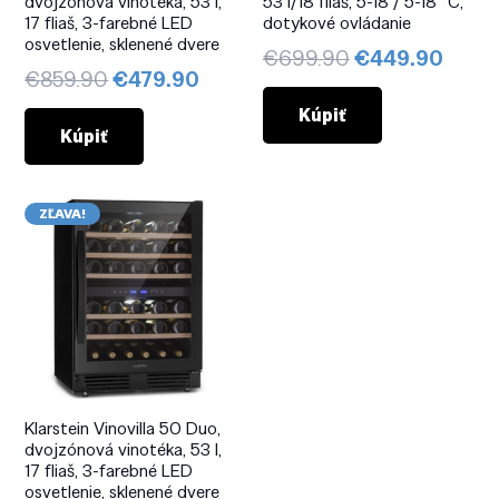
dvojzónová vinotéka, 53 l,
53 l/18 fliaš, 5-18 / 5-18 °C,
17 fliaš, 3-farebné LED
dotykové ovládanie
osvetlenie, sklenené dvere
Pôvodná
Aktuá
€
699.90
€
449.90
Pôvodná
Aktuálna
€
859.90
€
479.90
cena
cena
cena
cena
bola:
je:
Kúpiť
bola:
je:
Kúpiť
€699.90.
€449
€859.90.
€479.90.
ZĽAVA!
Klarstein Vinovilla 50 Duo,
dvojzónová vinotéka, 53 l,
17 fliaš, 3-farebné LED
osvetlenie, sklenené dvere