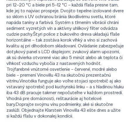
pri 12–20 °C a biele pri 5–12 °C – každá fľaša presne tam,
kde jej to najviac prospeje. Dvojito tepelne izolované dvere
so sklom s UV ochranou bránia škodlivému svetlu, ktoré
napáda taníny a farbivá. Systém s tlmením vibrácií chráni
sediment vyzretých vín a aktívny uhlíkový filter odvádza
cudzie pachy.Štyri police z bukového dreva ukladajú fľaše
horizontálne – tak zostáva korok vlhký a víno si zachová
kvalitu aj pri dlhodobom skladovaní. Ovládanie zabezpečuje
dotykový panel s LCD displejom; zvukový alarm upozorní,
ak sú dvierka otvorené viac ako 5 minút alebo ak teplota či
vlhkosť vzduchu vybočia z nastavených hodnôt.
Trojfarebné vnútorné osvetlenie – červené, modré alebo
biele – premení Vinovillu 43 na skutočnú prezentačnú
vitrínu.Vinotéka funguje ako voľne stojaci spotrebič aj ako
vstavaný spotrebič pod kuchynskú linku – a s hladinou hluku
iba 43 dB pracuje takmer nepočuteľne v každom prostredí.
Vhodná pre domácnosti, reštaurácie aj hotelové
bary.Doprajte svojmu vínu podmienky, aké si skutočne
zaslúži. Objednajte Klarstein Vinovilla 43 ešte dnes a užite
si každú fľašu v dokonalej kondícii.