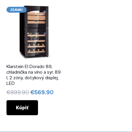
ZĽAVA!
Klarstein El Dorado 89,
chladnička na víno a syr, 89
l, 2 zóny, dotykový displej,
LED
Pôvodná
Aktuálna
€
899.90
€
569.90
cena
cena
bola:
je:
Kúpiť
€899.90.
€569.90.