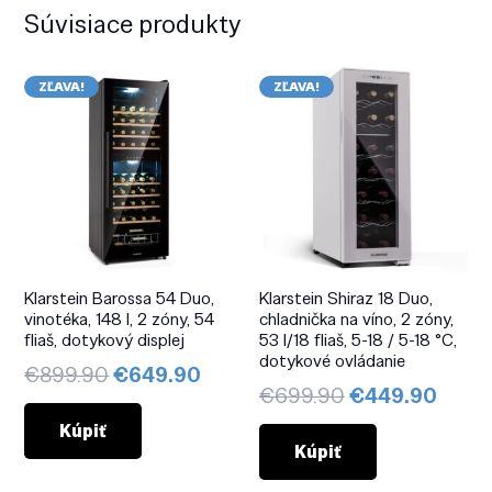
Súvisiace produkty
ZĽAVA!
ZĽAVA!
Klarstein Barossa 54 Duo,
Klarstein Shiraz 18 Duo,
vinotéka, 148 l, 2 zóny, 54
chladnička na víno, 2 zóny,
fliaš, dotykový displej
53 l/18 fliaš, 5-18 / 5-18 °C,
dotykové ovládanie
Pôvodná
Aktuálna
€
899.90
€
649.90
Pôvodná
Aktuá
€
699.90
€
449.90
cena
cena
cena
cena
bola:
je:
Kúpiť
bola:
je:
Kúpiť
€899.90.
€649.90.
€699.90.
€449