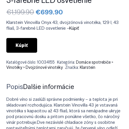
Pôvodná
Aktuálna
€
1,199.90
€
699.90
cena
cena
bola:
je:
Klarstein Vinovilla Onyx 43, dvojzónová vinotéka, 129 l, 43
€1,199.90.
€699.90.
fliaš, 3-farebné LED osvetlenie –
Kúpiť
Kúpiť
Katalógové číslo:
10034155
Kategória:
Domáce spotrebiče >
Vinotéky > Dvojzónové vinotéky
Značka:
Klarstein
Popis
Ďalšie informácie
Dobré víno si zaslúži správne podmienky – a teplota je pri
skladovaní rozhodujúca. Klarstein Vinovilla 43 je vstavaná
vinotéka s kapacitou až 43 fliaš, ktorá sa nenápadne ukryje
pod pracovnú dosku a pritom ponúkne všetko, čo náročný
vinár potrebuje.Dve nezávislé chladiace zóny s osobitne
nastaviteľnými teplotami zaručujú, že červené víno odleží