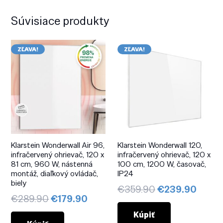
Súvisiace produkty
ZĽAVA!
ZĽAVA!
Klarstein Wonderwall Air 96,
Klarstein Wonderwall 120,
infračervený ohrievač, 120 x
infračervený ohrievač, 120 x
81 cm, 960 W, nástenná
100 cm, 1200 W, časovač,
montáž, diaľkový ovládač,
IP24
biely
Pôvodná
Aktuá
€
359.90
€
239.90
Pôvodná
Aktuálna
€
289.90
€
179.90
cena
cena
cena
cena
bola:
je:
Kúpiť