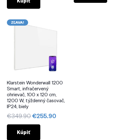
bola:
je:
Kúpiť
€359.90.
€239.
€289.90.
€179.90.
ZĽAVA!
Klarstein Wonderwall 1200
Smart, infračervený
ohrievač, 100 x 120 cm,
1200 W, týždenný časovač,
IP24, biely
Pôvodná
Aktuálna
€
349.90
€
255.90
cena
cena
bola:
je:
Kúpiť