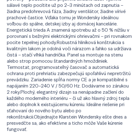
sálavé teplo pocítite už po 2–3 minútach od zapnutia –
žiadna predohrevová fáza, žiadny ventilátor, žiadne vírivé
prachové častice. Vďaka tomu je Wondersky ideálnou
voľbou do spálne, detskej izby aj domácej kancelárie.
Energetická trieda A znamená spotrebu až o 50 % nižšiu v
porovnaní s bežnými elektrickými ohrievačmi – pri rovnakom
pocite tepelnej pohody.Robustná hliníková konštrukcia s
kvalitným lakom je odolná voči nárazom a ľahko sa udržiava
čistá – stačí vlhká handrička. Panel sa montuje na stenu
alebo strop pomocou štandardných hmoždiniek.
Termostat, programovateľný časovač a automatická
ochrana proti prehriatiu zabezpečujú spoľahlivú nepretržitú
prevádzku. Zariadenie spĺňa normy CE a je kompatibilné s
napájaním 220–240 V / 50/60 Hz. Dodávame so zárukou
2 roky.Plochý, elegantný dizajn sa nenápadne začlení do
každého moderného interiéru – či už ako hlavný zdroj tepla
alebo doplnok k existujúcemu kúreniu. Ideálne riešenie pri
sťahovaní do nového bytu alebo po
rekonštrukcii.Objednajte Klarstein Wondersky ešte dnes a
presvedčte sa, ako efektívne a ticho môže Vaše kúrenie
fungovať.