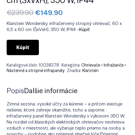
Pôvodná
Aktuálna
€
239.90
€
149.90
cena
cena
bola:
je:
Klarstein Wondersky, infračervený stropný ohrievač, 60 x
€239.90.
€149.90.
6,5 x 60 cm (ŠxVxH), 350 W, IP44 –
Kúpiť
Kúpiť
Katalógové číslo:
10038378
Kategória:
Ohrievače > Infražiariče >
Nástenné a stropné infrapanely
Značka:
Klarstein
Popis
Ďalšie informácie
Zimná sezóna, vysoké účty za kúrenie – a pritom existuje
riešenie, ktoré zahreje okamžite, ticho a úsporne:
infračervený panel Klarstein Wondersky s výkonom 350 W.
Na rozdiel od klasických elektrických ohrievačov neohrieva
vzduch v miestnosti, ale vyžaruje teplo priamo na osoby a
povrchy – podobne ako príjemné slnečné lúče.Príjemné