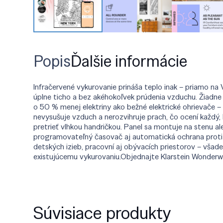
Popis
Ďalšie informácie
Infračervené vykurovanie prináša teplo inak – priamo na
úplne ticho a bez akéhokoľvek prúdenia vzduchu. Žiadne s
o 50 % menej elektriny ako bežné elektrické ohrievače – 
nevysušuje vzduch a nerozvihruje prach, čo ocení každý,
pretrieť vlhkou handričkou. Panel sa montuje na stenu a
programovateľný časovač aj automatická ochrana proti p
detských izieb, pracovní aj obývacích priestorov – všad
existujúcemu vykurovaniu.Objednajte Klarstein Wonderwa
Súvisiace produkty