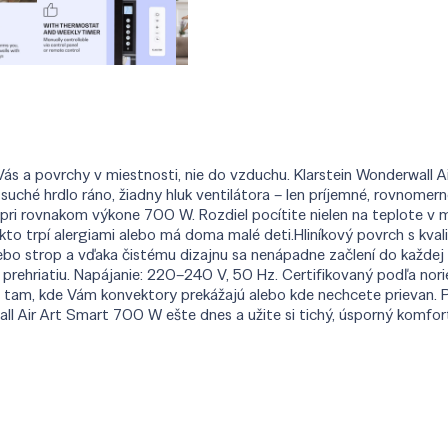
 Vás a povrchy v miestnosti, nie do vzduchu. Klarstein Wonderwall
uché hrdlo ráno, žiadny hluk ventilátora – len príjemné, rovnomer
pri rovnakom výkone 700 W. Rozdiel pocítite nielen na teplote v mie
 kto trpí alergiami alebo má doma malé deti.Hliníkový povrch s kva
lebo strop a vďaka čistému dizajnu sa nenápadne začlení do každej
rehriatiu. Napájanie: 220–240 V, 50 Hz. Certifikovaný podľa norie
e tam, kde Vám konvektory prekážajú alebo kde nechcete prievan. P
ll Air Art Smart 700 W ešte dnes a užite si tichý, úsporný komfor