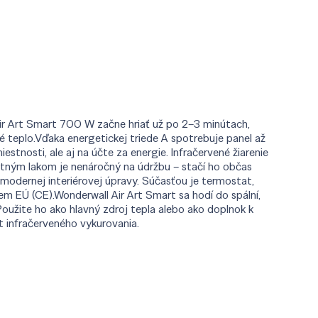
 Air Art Smart 700 W začne hriať už po 2–3 minútach,
né teplo.Vďaka energetickej triede A spotrebuje panel až
stnosti, ale aj na účte za energie. Infračervené žiarenie
litným lakom je nenáročný na údržbu – stačí ho občas
 modernej interiérovej úpravy. Súčasťou je termostat,
m EÚ (CE).Wonderwall Air Art Smart sa hodí do spální,
oužite ho ako hlavný zdroj tepla alebo ako doplnok k
t infračerveného vykurovania.