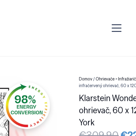
Domov
/
Ohrievače > Infražiari
infračervený ohrievač, 60 x 
Klarstein Wonde
ohrievač, 60 x
York
Pô
€
309.90
€
2