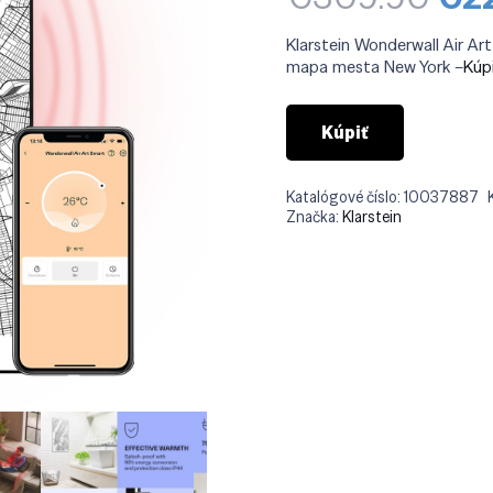
ce
bol
Klarstein Wonderwall Air Ar
€3
mapa mesta New York –
Kúp
Kúpiť
Katalógové číslo:
10037887
Značka:
Klarstein