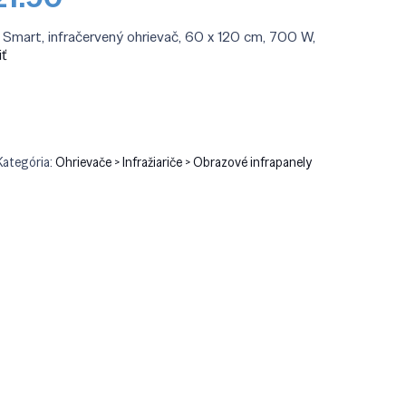
na
cena
a:
je:
t Smart, infračervený ohrievač, 60 x 120 cm, 700 W,
09.90.
€221.90.
iť
Kategória:
Ohrievače > Infražiariče > Obrazové infrapanely