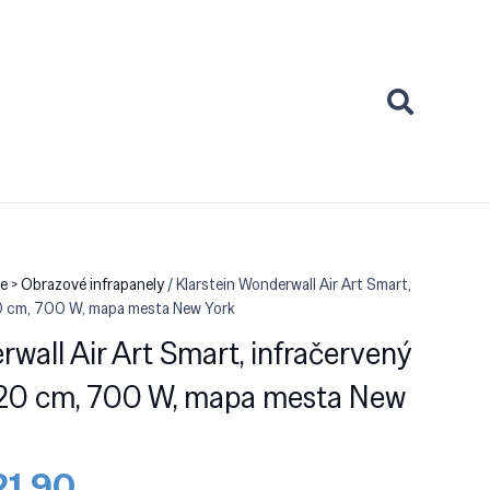
če > Obrazové infrapanely
/ Klarstein Wonderwall Air Art Smart,
120 cm, 700 W, mapa mesta New York
rwall Air Art Smart, infračervený
 120 cm, 700 W, mapa mesta New
vodná
Aktuálna
21.90