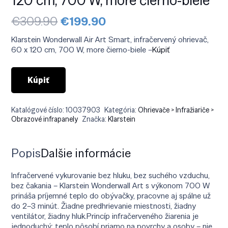
Pôvodná
Aktuálna
€
309.90
€
199.90
cena
cena
bola:
je:
Klarstein Wonderwall Air Art Smart, infračervený ohrievač,
€309.90.
€199.90.
60 x 120 cm, 700 W, more čierno-biele –
Kúpiť
Kúpiť
Katalógové číslo:
10037903
Kategória:
Ohrievače > Infražiariče >
Obrazové infrapanely
Značka:
Klarstein
Popis
Ďalšie informácie
Infračervené vykurovanie bez hluku, bez suchého vzduchu,
bez čakania – Klarstein Wonderwall Art s výkonom 700 W
prináša príjemné teplo do obývačky, pracovne aj spálne už
do 2–3 minút. Žiadne predhrievanie miestnosti, žiadny
ventilátor, žiadny hluk.Princíp infračerveného žiarenia je
jednoduchý: teplo pôsobí priamo na povrchy a osoby – nie