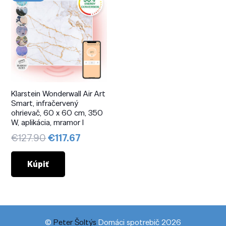
Klarstein Wonderwall Air Art
Smart, infračervený
ohrievač, 60 x 60 cm, 350
W, aplikácia, mramor I
Pôvodná
Aktuálna
€
127.90
€
117.67
cena
cena
bola:
je:
Kúpiť
€127.90.
€117.67.
©
Peter Šoltýs
Domáci spotrebič 2026