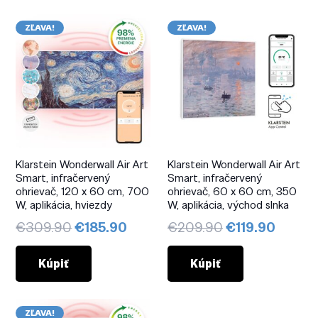
ZĽAVA!
ZĽAVA!
Klarstein Wonderwall Air Art
Klarstein Wonderwall Air Art
Smart, infračervený
Smart, infračervený
ohrievač, 120 x 60 cm, 700
ohrievač, 60 x 60 cm, 350
W, aplikácia, hviezdy
W, aplikácia, východ slnka
Pôvodná
Aktuálna
Pôvodná
Aktuál
€
309.90
€
185.90
€
209.90
€
119.90
cena
cena
cena
cena
bola:
je:
bola:
je:
Kúpiť
Kúpiť
€309.90.
€185.90.
€209.90.
€119.9
ZĽAVA!