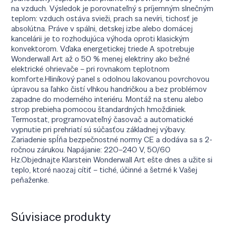
na vzduch. Výsledok je porovnateľný s príjemným slnečným
teplom: vzduch ostáva svieži, prach sa nevíri, tichosť je
absolútna. Práve v spálni, detskej izbe alebo domácej
kancelárii je to rozhodujúca výhoda oproti klasickým
konvektorom. Vďaka energetickej triede A spotrebuje
Wonderwall Art až o 50 % menej elektriny ako bežné
elektrické ohrievače – pri rovnakom teplotnom
komforte.Hliníkový panel s odolnou lakovanou povrchovou
úpravou sa ľahko čistí vlhkou handričkou a bez problémov
zapadne do moderného interiéru. Montáž na stenu alebo
strop prebieha pomocou štandardných hmoždiniek.
Termostat, programovateľný časovač a automatické
vypnutie pri prehriatí sú súčasťou základnej výbavy.
Zariadenie spĺňa bezpečnostné normy CE a dodáva sa s 2-
ročnou zárukou. Napájanie: 220–240 V, 50/60
Hz.Objednajte Klarstein Wonderwall Art ešte dnes a užite si
teplo, ktoré naozaj cítiť – tiché, účinné a šetrné k Vašej
peňaženke.
Súvisiace produkty