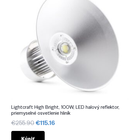
Lightcraft High Bright, 100W, LED halový reflektor,
priemyselné osvetlenie hliník
Pôvodná
Aktuálna
€
255.90
€
115.16
cena
cena
bola:
je:
Kúpiť