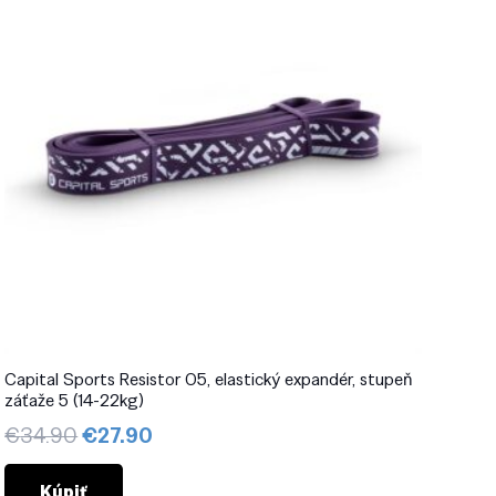
Capital Sports Resistor 05, elastický expandér, stupeň
záťaže 5 (14-22kg)
Pôvodná
Aktuálna
€
34.90
€
27.90
cena
cena
bola:
je:
Kúpiť