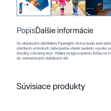
Popis
Ďalšie informácie
So skladacími dáždnikmi Flyweight Votna budú sivé daždiv
všetkých vrcholoch zabezpečia všade naokolo vysokú vidi
vhodný ochranný kryt. Vďaka integrovanému štítku na m
do zamračených daždivých dní.
Súvisiace produkty