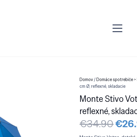
Domov
/
Domáce spotrebiče >
cm Ø, reflexné, skladacie
Monte Stivo Vot
reflexné, sklada
Pôvo
€
34.90
€
26
cena
bola: