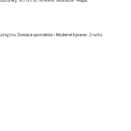
áždniky, 90 cm Ø, reflexné, skladacie –
Kúpiť
90.
€26.90.
Kategória:
Domáce spotrebiče > Moderné bývanie
Značka: