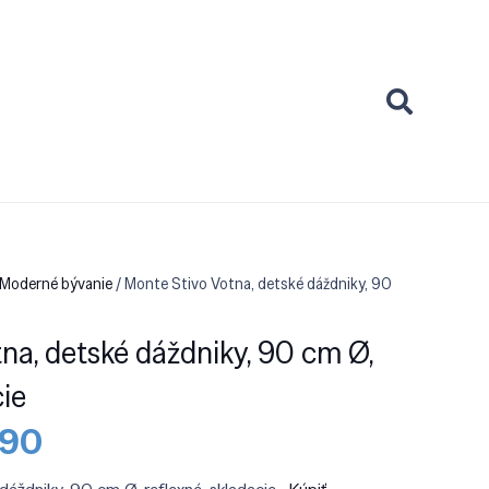
 Moderné bývanie
/ Monte Stivo Votna, detské dáždniky, 90
na, detské dáždniky, 90 cm Ø,
cie
dná
Aktuálna
.90
cena
je: