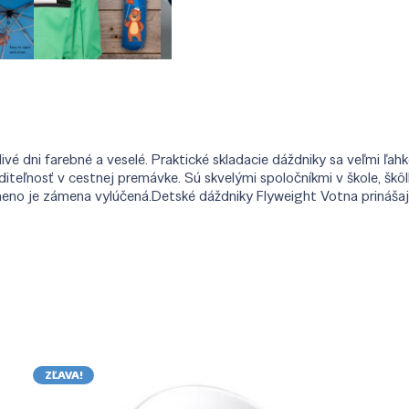
é dni farebné a veselé. Praktické skladacie dáždniky sa veľmi ľahk
teľnosť v cestnej premávke. Sú skvelými spoločníkmi v škole, škôl
eno je zámena vylúčená.Detské dáždniky Flyweight Votna prinášaj
ZĽAVA!