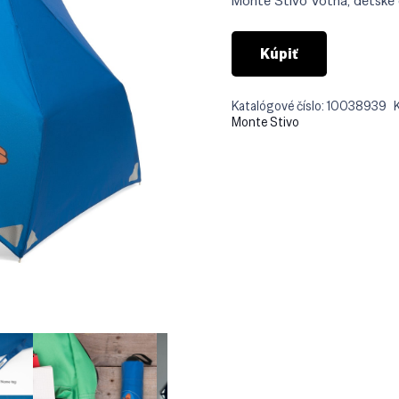
Monte Stivo Votna, detské d
€34.
Kúpiť
Katalógové číslo:
10038939
Monte Stivo