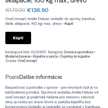
Pôvodná
Aktuálna
€
179.90
€
136.90
cena
cena
bola:
je:
OneConcept Arielle Deluxe, sedadlo do sprchy, bambus,
€179.90.
€136.90.
hliník, sklápacie, 160 kg max., drevo –
Kúpiť
Kúpiť
Katalógové číslo:
10034210
Kategória:
Domáce spotrebiče >
Moderné bývanie > Kúpeľňa a sanita > Doplnky do kúpelne
Značka:
OneConcept
Popis
Ďalšie informácie
Bezpečnosť a pohodlie v sprche – pre mnohých ľudí je to
každodenná potreba. Sprchová sedačka Arielle Deluxe od
oneConcept je praktické riešenie pre seniorov, tehotné
ženy aj osoby po úraze, ktoré si zaslúžia kúpeľňu bez
kompromisov.Sedadlo aj operadlo sú vyrobené z bambusu