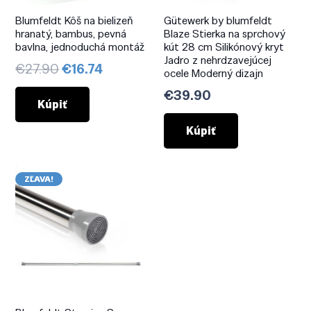
Blumfeldt Kôš na bielizeň
Gütewerk by blumfeldt
hranatý, bambus, pevná
Blaze Stierka na sprchový
bavlna, jednoduchá montáž
kút 28 cm Silikónový kryt
Jadro z nehrdzavejúcej
Pôvodná
Aktuálna
€
27.90
€
16.74
ocele Moderný dizajn
cena
cena
€
39.90
bola:
je:
Kúpiť
€27.90.
€16.74.
Kúpiť
ZĽAVA!