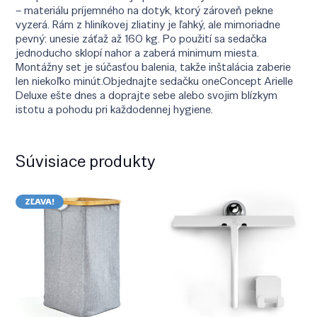
– materiálu príjemného na dotyk, ktorý zároveň pekne
vyzerá. Rám z hliníkovej zliatiny je ľahký, ale mimoriadne
pevný: unesie záťaž až 160 kg. Po použití sa sedačka
jednoducho sklopí nahor a zaberá minimum miesta.
Montážny set je súčasťou balenia, takže inštalácia zaberie
len niekoľko minút.Objednajte sedačku oneConcept Arielle
Deluxe ešte dnes a doprajte sebe alebo svojim blízkym
istotu a pohodu pri každodennej hygiene.
Súvisiace produkty
ZĽAVA!