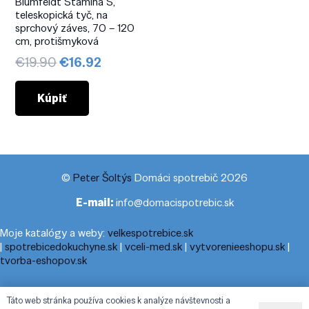
Blumfeldt Stamina S,
teleskopická tyč, na
sprchový záves, 70 – 120
cm, protišmyková
Pôvodná
Aktuálna
€
19.90
€
16.92
cena
cena
bola:
je:
Kúpiť
€19.90.
€16.92.
©
Peter Šoltýs
Domáci spotrebič 2026
E-mail:
info@domacispotrebic.sk
Moje katalógy a weby:
velkespotrebice.sk
|
spotrebicedokuchyne.sk
|
vceli-med.sk
|
vytvorenieeshopu.sk
|
tvorba-eshopov.sk
Moje blogy:
cestovnyporiadok.eu
|
pracanadoma.net
|
telefonny-
Táto web stránka používa cookies k analýze návštevnosti a
zoznam-podla-cisla.sk
|
praca-z-domu-na-pc.sk
|
dnesny-