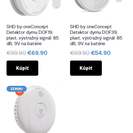
SHD by oneConcept
SHD by oneConcept
Detektor dymu DOF19,
Detektor dymu DOF39,
plast, výstražný signál: 85
plast, výstražný signál: 85
dB, 9V na batérie
dB, 9V na batérie
Pôvodná
Aktuálna
Pôvodná
Aktuáln
€
99.90
€
69.90
€
69.90
€
54.90
cena
cena
cena
cena
bola:
je:
bola:
je:
Kúpiť
Kúpiť
€99.90.
€69.90.
€69.90.
€54.90.
ZĽAVA!