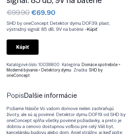
Pôvodná
Aktuálna
€
99.90
€
69.90
cena
cena
bola:
je:
SHD by oneConcept Detektor dymu DOF39, plast,
€99.90.
€69.90.
výstražný signál: 85 dB, 9V na batérie –
Kúpiť
Kúpiť
Katalógové číslo:
10038800
Kategória:
Domáce spotrebiče >
Moderné bývanie > Detektory dymu
Značka:
SHD by
oneConcept
Popis
Ďalšie informácie
Požiarne hlásiče Vo vašom domove nielen zachraňujú
životy, ale sú aj povinné. Detektor dymu DOF19 od SHD by
oneConcept spĺňa všetky povinné požiadavky, a preto je
dobrou a cenovo dostupnou voľbou pre celý Váš byt,
kancelársku budovu alebo dom. Anjel strážny, aj keď spíte: