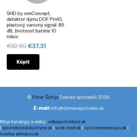
SHD by oneConcept,
detektor dymu DOF Pro10,
plastový, varovný signál: 85
dB, životnosť batérie 10
rokov
Pôvodná
Aktuálna
€
82.90
€
37.31
cena
cena
bola:
je:
Kúpiť
€82.90.
€37.31.
©
Peter Šoltýs
Domáci spotrebič 2026
E-mail:
info@domacispotrebic.sk
Moje katalógy a weby:
velkespotrebice.sk
|
spotrebicedokuchyne.sk
|
vceli-med.sk
|
vytvorenieeshopu.sk
|
tvorba-eshopov.sk