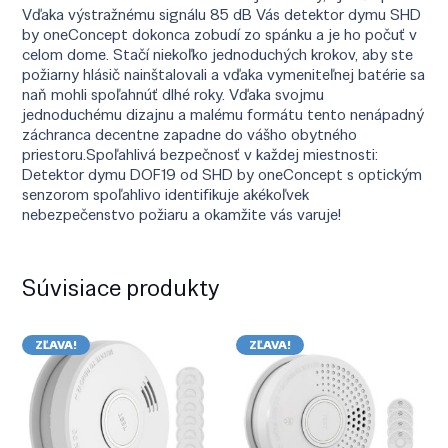
Vďaka výstražnému signálu 85 dB Vás detektor dymu SHD
by oneConcept dokonca zobudí zo spánku a je ho počuť v
celom dome. Stačí niekoľko jednoduchých krokov, aby ste
požiarny hlásič nainštalovali a vďaka vymeniteľnej batérie sa
naň mohli spoľahnúť dlhé roky. Vďaka svojmu
jednoduchému dizajnu a malému formátu tento nenápadný
záchranca decentne zapadne do vášho obytného
priestoru.Spoľahlivá bezpečnosť v každej miestnosti:
Detektor dymu DOF19 od SHD by oneConcept s optickým
senzorom spoľahlivo identifikuje akékoľvek
nebezpečenstvo požiaru a okamžite vás varuje!
Súvisiace produkty
ZĽAVA!
ZĽAVA!