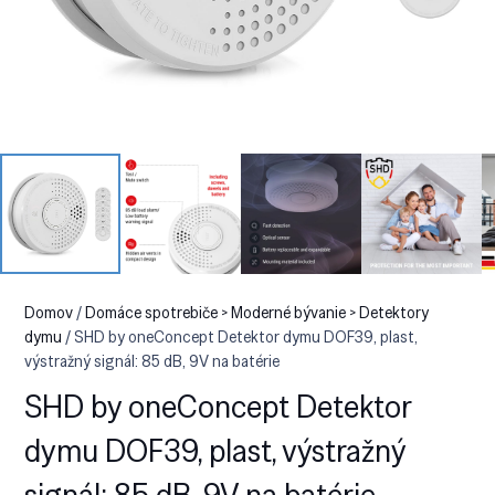
Domov
/
Domáce spotrebiče > Moderné bývanie > Detektory
dymu
/ SHD by oneConcept Detektor dymu DOF39, plast,
výstražný signál: 85 dB, 9V na batérie
SHD by oneConcept Detektor
dymu DOF39, plast, výstražný
signál: 85 dB, 9V na batérie