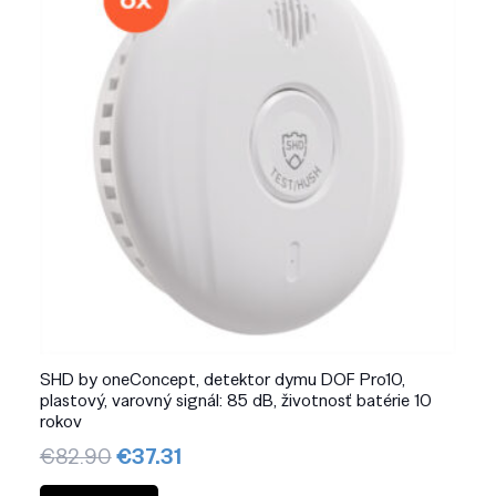
SHD by oneConcept, detektor dymu DOF Pro10,
plastový, varovný signál: 85 dB, životnosť batérie 10
rokov
Pôvodná
Aktuálna
€
82.90
€
37.31
cena
cena