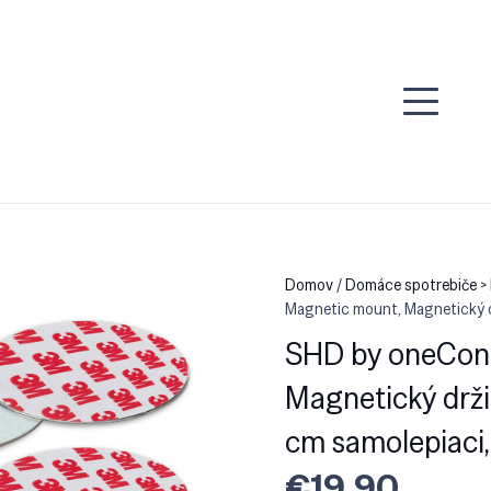
Domov
/
Domáce spotrebiče >
Magnetic mount, Magnetický d
SHD by oneCon
Magnetický drži
cm samolepiaci,
€
19.90