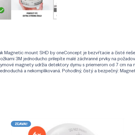
žiak Magnetic mount SHD by oneConcept je bezvŕtacie a čisté ri
dložkami 3M jednoducho prilepíte malé záchranné prvky na požadov
odymové magnety udržia detektory dymu s priemerom od 7 cm na 
a jednoduchá a nekomplikovaná. Pohodlný, čistý a bezpečný: Mag
ZĽAVA!