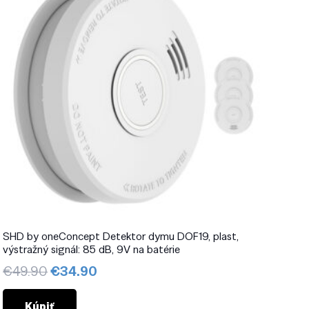
SHD by oneConcept Detektor dymu DOF19, plast,
výstražný signál: 85 dB, 9V na batérie
Pôvodná
Aktuálna
€
49.90
€
34.90
cena
cena
bola:
je:
Kúpiť