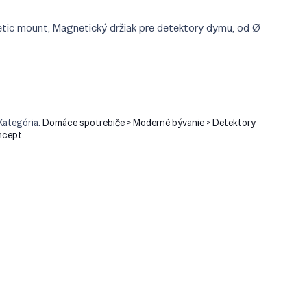
c mount, Magnetický držiak pre detektory dymu, od Ø
Kategória:
Domáce spotrebiče > Moderné bývanie > Detektory
ncept