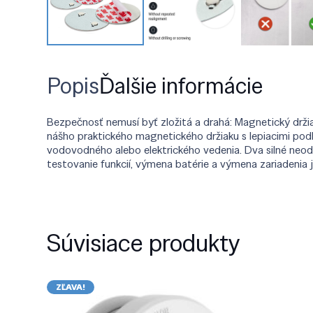
Popis
Ďalšie informácie
Bezpečnosť nemusí byť zložitá a drahá: Magnetický dr
nášho praktického magnetického držiaku s lepiacimi po
vodovodného alebo elektrického vedenia. Dva silné ne
testovanie funkcií, výmena batérie a výmena zariadeni
Súvisiace produkty
ZĽAVA!