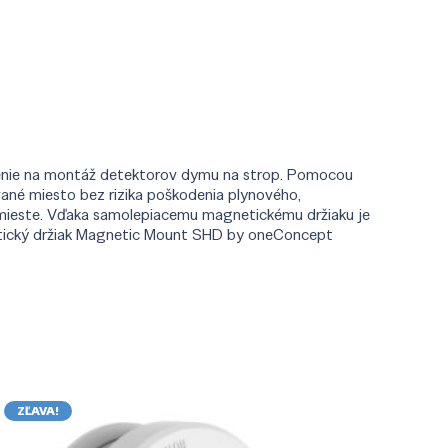
ešenie na montáž detektorov dymu na strop. Pomocou
ané miesto bez rizika poškodenia plynového,
mieste. Vďaka samolepiacemu magnetickému držiaku je
netický držiak Magnetic Mount SHD by oneConcept
ZĽAVA!