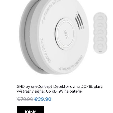
SHD by oneConcept Detektor dymu DOF19, plast,
výstražný signál: 85 dB, 9V na batérie
Pôvodná
Aktuálna
€
79.90
€
39.90
cena
cena
bola:
je:
Kúpiť