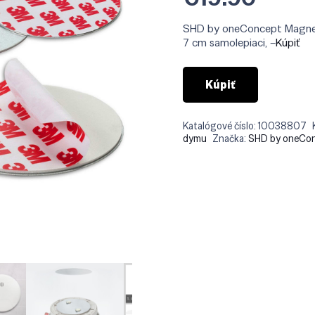
SHD by oneConcept Magneti
7 cm samolepiaci, –
Kúpiť
Kúpiť
Katalógové číslo:
10038807
dymu
Značka:
SHD by oneCo