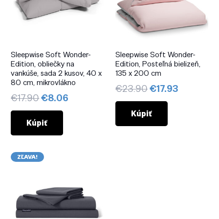
Sleepwise Soft Wonder-
Sleepwise Soft Wonder-
Edition, obliečky na
Edition, Posteľná bielizeň,
vankúše, sada 2 kusov, 40 x
135 x 200 cm
80 cm, mikrovlákno
Pôvodná
Aktuálna
€
23.90
€
17.93
Pôvodná
Aktuálna
€
17.90
€
8.06
cena
cena
cena
cena
bola:
je:
Kúpiť
bola:
je:
Kúpiť
€23.90.
€17.93.
€17.90.
€8.06.
ZĽAVA!