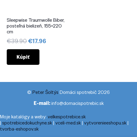
Sleepwise Traumwolle Biber,
posteľná bielizeň, 155×220
cm
Pôvodná
Aktuálna
€
39.90
€
17.96
cena
cena
bola:
je:
Kúpiť
€39.90.
€17.96.
©
Peter Šoltýs
Domáci spotrebič 2026
E-mail:
info@domacispotrebic.sk
Moje katalógy a weby:
velkespotrebice.sk
|
spotrebicedokuchyne.sk
|
vceli-med.sk
|
vytvorenieeshopu.sk
|
tvorba-eshopov.sk