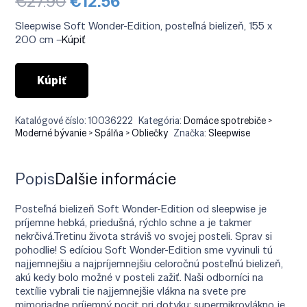
Pôvodná
Aktuálna
€
27.90
€
12.56
cena
cena
bola:
je:
Sleepwise Soft Wonder-Edition, posteľná bielizeň, 155 x
€27.90.
€12.56.
200 cm –
Kúpiť
Kúpiť
Katalógové číslo:
10036222
Kategória:
Domáce spotrebiče >
Moderné bývanie > Spálňa > Obliečky
Značka:
Sleepwise
Popis
Ďalšie informácie
Posteľná bielizeň Soft Wonder-Edition od sleepwise je
príjemne hebká, priedušná, rýchlo schne a je takmer
nekrčivá.Tretinu života stráviš vo svojej posteli. Sprav si
pohodlie! S edíciou Soft Wonder-Edition sme vyvinuli tú
najjemnejšiu a najpríjemnejšiu celoročnú posteľnú bielizeň,
akú kedy bolo možné v posteli zažiť. Naši odborníci na
textílie vybrali tie najjemnejšie vlákna na svete pre
mimoriadne príjemný pocit pri dotyku: supermikrovlákno je