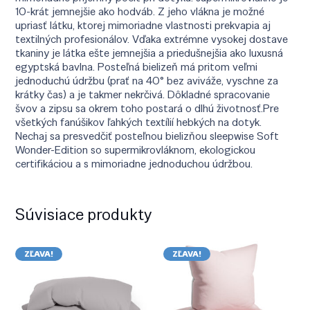
10-krát jemnejšie ako hodváb. Z jeho vlákna je možné
upriasť látku, ktorej mimoriadne vlastnosti prekvapia aj
textilných profesionálov. Vďaka extrémne vysokej dostave
tkaniny je látka ešte jemnejšia a priedušnejšia ako luxusná
egyptská bavlna. Posteľná bielizeň má pritom veľmi
jednoduchú údržbu (prať na 40° bez aviváže, vyschne za
krátky čas) a je takmer nekrčivá. Dôkladné spracovanie
švov a zipsu sa okrem toho postará o dlhú životnosť.Pre
všetkých fanúšikov ľahkých textílií hebkých na dotyk.
Nechaj sa presvedčiť posteľnou bielizňou sleepwise Soft
Wonder-Edition so supermikrovláknom, ekologickou
certifikáciou a s mimoriadne jednoduchou údržbou.
Súvisiace produkty
ZĽAVA!
ZĽAVA!