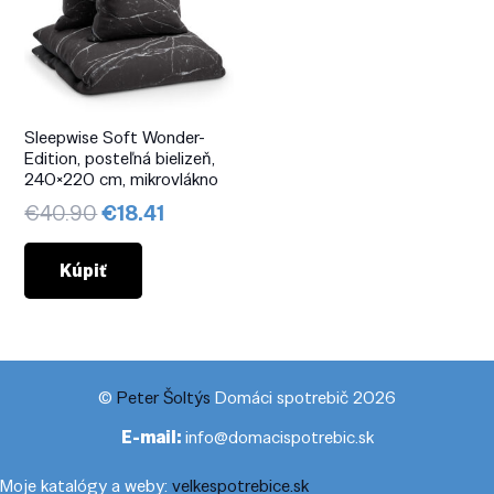
Sleepwise Soft Wonder-
Edition, posteľná bielizeň,
240×220 cm, mikrovlákno
Pôvodná
Aktuálna
€
40.90
€
18.41
cena
cena
bola:
je:
Kúpiť
€40.90.
€18.41.
©
Peter Šoltýs
Domáci spotrebič 2026
E-mail:
info@domacispotrebic.sk
Moje katalógy a weby:
velkespotrebice.sk