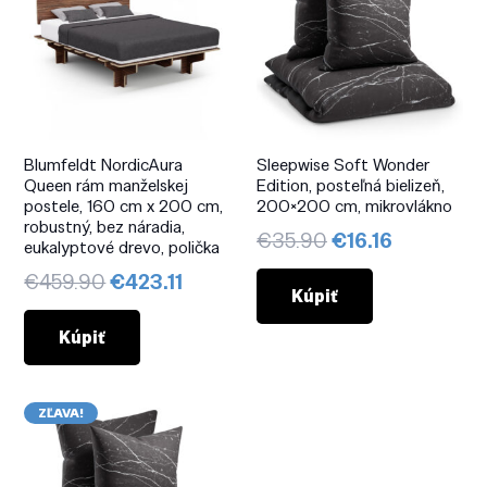
Blumfeldt NordicAura
Sleepwise Soft Wonder
Queen rám manželskej
Edition, posteľná bielizeň,
postele, 160 cm x 200 cm,
200×200 cm, mikrovlákno
robustný, bez náradia,
Pôvodná
Aktuálna
€
35.90
€
16.16
eukalyptové drevo, polička
cena
cena
Pôvodná
Aktuálna
€
459.90
€
423.11
bola:
je:
Kúpiť
cena
cena
€35.90.
€16.16.
bola:
je:
Kúpiť
€459.90.
€423.11.
ZĽAVA!