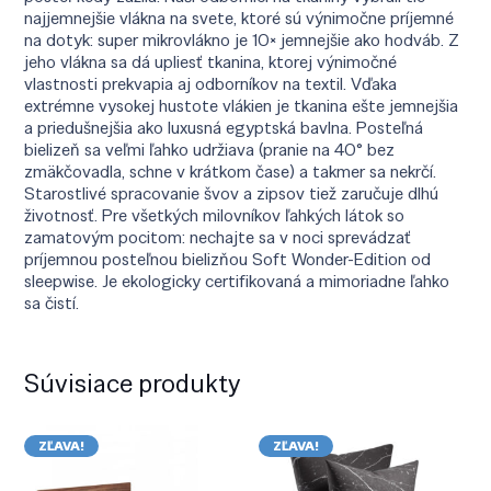
najjemnejšie vlákna na svete, ktoré sú výnimočne príjemné
na dotyk: super mikrovlákno je 10× jemnejšie ako hodváb. Z
jeho vlákna sa dá upliesť tkanina, ktorej výnimočné
vlastnosti prekvapia aj odborníkov na textil. Vďaka
extrémne vysokej hustote vlákien je tkanina ešte jemnejšia
a priedušnejšia ako luxusná egyptská bavlna. Posteľná
bielizeň sa veľmi ľahko udržiava (pranie na 40° bez
zmäkčovadla, schne v krátkom čase) a takmer sa nekrčí.
Starostlivé spracovanie švov a zipsov tiež zaručuje dlhú
životnosť. Pre všetkých milovníkov ľahkých látok so
zamatovým pocitom: nechajte sa v noci sprevádzať
príjemnou posteľnou bielizňou Soft Wonder-Edition od
sleepwise. Je ekologicky certifikovaná a mimoriadne ľahko
sa čistí.
Súvisiace produkty
ZĽAVA!
ZĽAVA!