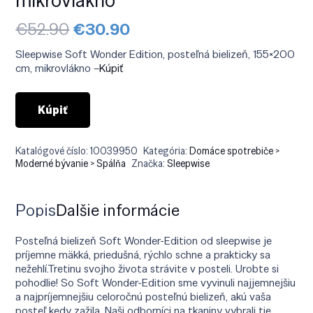
Pôvodná
Aktuálna
€
52.90
€
30.90
cena
cena
bola:
je:
Sleepwise Soft Wonder Edition, posteľná bielizeň, 155×200
€52.90.
€30.90.
cm, mikrovlákno –
Kúpiť
Kúpiť
Katalógové číslo:
10039950
Kategória:
Domáce spotrebiče >
Moderné bývanie > Spálňa
Značka:
Sleepwise
Popis
Ďalšie informácie
Posteľná bielizeň Soft Wonder-Edition od sleepwise je
príjemne mäkká, priedušná, rýchlo schne a prakticky sa
nežehlí.Tretinu svojho života strávite v posteli. Urobte si
pohodlie! So Soft Wonder-Edition sme vyvinuli najjemnejšiu
a najpríjemnejšiu celoročnú posteľnú bielizeň, akú vaša
posteľ kedy zažila. Naši odborníci na tkaniny vybrali tie