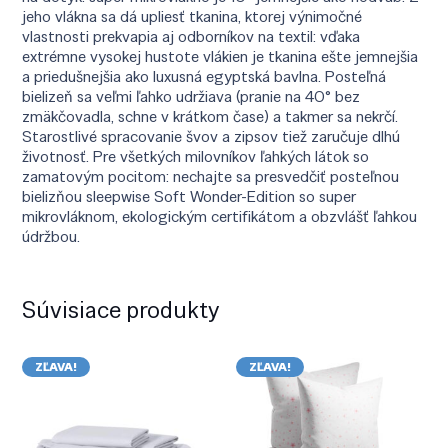
jeho vlákna sa dá upliesť tkanina, ktorej výnimočné
vlastnosti prekvapia aj odborníkov na textil: vďaka
extrémne vysokej hustote vlákien je tkanina ešte jemnejšia
a priedušnejšia ako luxusná egyptská bavlna. Posteľná
bielizeň sa veľmi ľahko udržiava (pranie na 40° bez
zmäkčovadla, schne v krátkom čase) a takmer sa nekrčí.
Starostlivé spracovanie švov a zipsov tiež zaručuje dlhú
životnosť. Pre všetkých milovníkov ľahkých látok so
zamatovým pocitom: nechajte sa presvedčiť posteľnou
bielizňou sleepwise Soft Wonder-Edition so super
mikrovláknom, ekologickým certifikátom a obzvlášť ľahkou
údržbou.
Súvisiace produkty
ZĽAVA!
ZĽAVA!