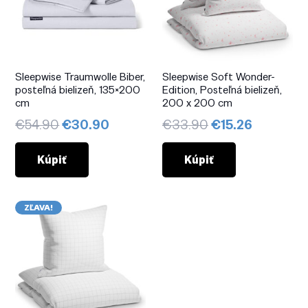
Sleepwise Traumwolle Biber,
Sleepwise Soft Wonder-
posteľná bielizeň, 135×200
Edition, Posteľná bielizeň,
cm
200 x 200 cm
Pôvodná
Aktuálna
Pôvodná
Aktuálna
€
54.90
€
30.90
€
33.90
€
15.26
cena
cena
cena
cena
bola:
je:
bola:
je:
Kúpiť
Kúpiť
€54.90.
€30.90.
€33.90.
€15.26.
ZĽAVA!