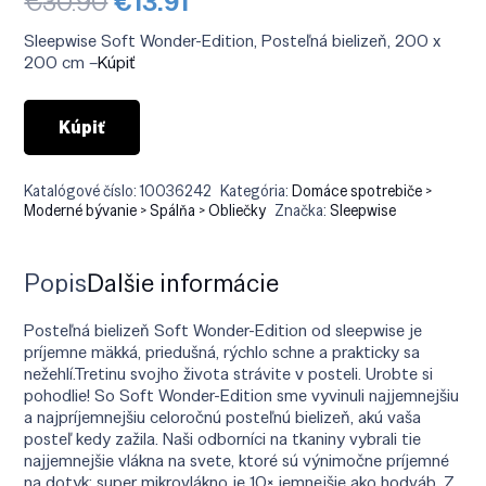
Pôvodná
Aktuálna
€
30.90
€
13.91
cena
cena
bola:
je:
Sleepwise Soft Wonder-Edition, Posteľná bielizeň, 200 x
€30.90.
€13.91.
200 cm –
Kúpiť
Kúpiť
Katalógové číslo:
10036242
Kategória:
Domáce spotrebiče >
Moderné bývanie > Spálňa > Obliečky
Značka:
Sleepwise
Popis
Ďalšie informácie
Posteľná bielizeň Soft Wonder-Edition od sleepwise je
príjemne mäkká, priedušná, rýchlo schne a prakticky sa
nežehlí.Tretinu svojho života strávite v posteli. Urobte si
pohodlie! So Soft Wonder-Edition sme vyvinuli najjemnejšiu
a najpríjemnejšiu celoročnú posteľnú bielizeň, akú vaša
posteľ kedy zažila. Naši odborníci na tkaniny vybrali tie
najjemnejšie vlákna na svete, ktoré sú výnimočne príjemné
na dotyk: super mikrovlákno je 10× jemnejšie ako hodváb. Z