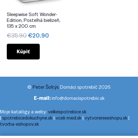
Sleepwise Soft Wonder-
Edition, Posteľná bielizeň,
135 x 200 cm
Pôvodná
Aktuálna
€
35.90
€
20.90
cena
cena
bola:
je:
Kúpiť
€35.90.
€20.90.
©
Peter Šoltýs
Domáci spotrebič 2026
E-mail:
info@domacispotrebic.sk
Moje katalógy a weby:
velkespotrebice.sk
|
spotrebicedokuchyne.sk
|
vceli-med.sk
|
vytvorenieeshopu.sk
|
tvorba-eshopov.sk
Moje blogy:
cestovnyporiadok.eu
|
pracanadoma.net
|
telefonny-