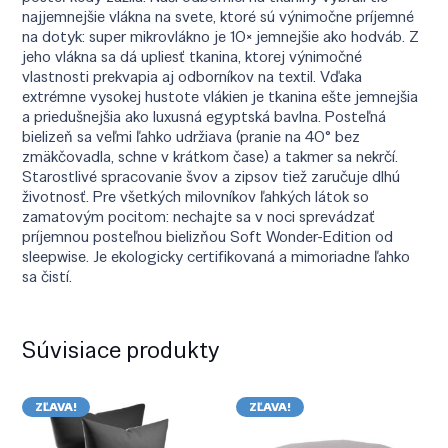
najjemnejšie vlákna na svete, ktoré sú výnimočne príjemné
na dotyk: super mikrovlákno je 10× jemnejšie ako hodváb. Z
jeho vlákna sa dá upliesť tkanina, ktorej výnimočné
vlastnosti prekvapia aj odborníkov na textil. Vďaka
extrémne vysokej hustote vlákien je tkanina ešte jemnejšia
a priedušnejšia ako luxusná egyptská bavlna. Posteľná
bielizeň sa veľmi ľahko udržiava (pranie na 40° bez
zmäkčovadla, schne v krátkom čase) a takmer sa nekrčí.
Starostlivé spracovanie švov a zipsov tiež zaručuje dlhú
životnosť. Pre všetkých milovníkov ľahkých látok so
zamatovým pocitom: nechajte sa v noci sprevádzať
príjemnou posteľnou bielizňou Soft Wonder-Edition od
sleepwise. Je ekologicky certifikovaná a mimoriadne ľahko
sa čistí.
Súvisiace produkty
ZĽAVA!
ZĽAVA!