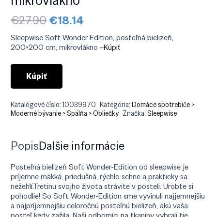
Pôvodná
Aktuálna
€
27.90
€
18.14
cena
cena
bola:
je:
Sleepwise Soft Wonder Edition, posteľná bielizeň,
€27.90.
€18.14.
200×200 cm, mikrovlákno –
Kúpiť
Kúpiť
Katalógové číslo:
10039970
Kategória:
Domáce spotrebiče >
Moderné bývanie > Spálňa > Obliečky
Značka:
Sleepwise
Popis
Ďalšie informácie
Posteľná bielizeň Soft Wonder-Edition od sleepwise je
príjemne mäkká, priedušná, rýchlo schne a prakticky sa
nežehlí.Tretinu svojho života strávite v posteli. Urobte si
pohodlie! So Soft Wonder-Edition sme vyvinuli najjemnejšiu
a najpríjemnejšiu celoročnú posteľnú bielizeň, akú vaša
posteľ kedy zažila. Naši odborníci na tkaniny vybrali tie