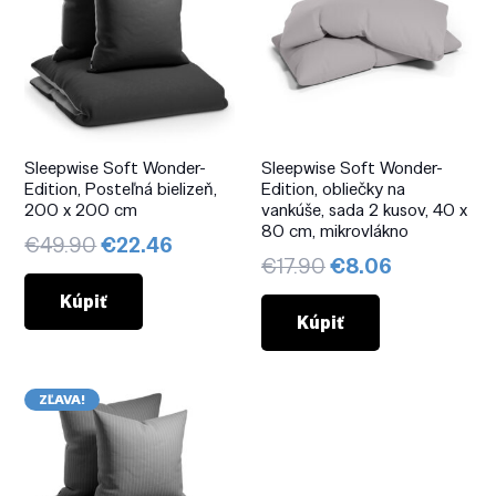
Sleepwise Soft Wonder-
Sleepwise Soft Wonder-
Edition, Posteľná bielizeň,
Edition, obliečky na
200 x 200 cm
vankúše, sada 2 kusov, 40 x
80 cm, mikrovlákno
Pôvodná
Aktuálna
€
49.90
€
22.46
Pôvodná
Aktuálna
€
17.90
€
8.06
cena
cena
cena
cena
bola:
je:
Kúpiť
bola:
je:
Kúpiť
€49.90.
€22.46.
€17.90.
€8.06.
ZĽAVA!