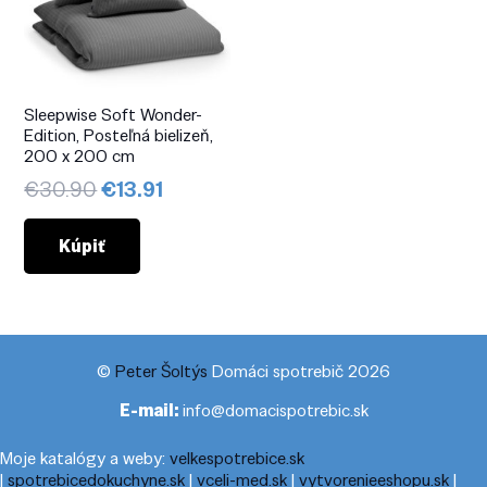
Sleepwise Soft Wonder-
Edition, Posteľná bielizeň,
200 x 200 cm
Pôvodná
Aktuálna
€
30.90
€
13.91
cena
cena
bola:
je:
Kúpiť
€30.90.
€13.91.
©
Peter Šoltýs
Domáci spotrebič 2026
E-mail:
info@domacispotrebic.sk
Moje katalógy a weby:
velkespotrebice.sk
|
spotrebicedokuchyne.sk
|
vceli-med.sk
|
vytvorenieeshopu.sk
|