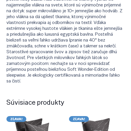
najjemnejšie vlákna na svete, ktoré sú výnimočne príjemné
na dotyk: super mikrovlákno je 10× jemnejšie ako hodváb. Z
jeho vlákna sa dá upliesť tkanina, ktorej výnimočné
vlastnosti prekvapia aj odborníkov na textil. Vďaka
extrémne vysokej hustote vlákien je tkanina ešte jemnejšia
a priedušnejšia ako luxusná egyptská bavlna. Posteľná
bielizeň sa veľmi ľahko udržiava (pranie na 40° bez
zmäkčovadla, schne v krátkom čase) a takmer sa nekrčí.
Starostlivé spracovanie švov a zipsov tiež zaručuje dlhú
životnosť. Pre všetkých milovníkov ľahkých látok so
zamatovým pocitom: nechajte sa v noci sprevádzať
príjemnou posteľnou bielizňou Soft Wonder-Edition od
sleepwise. Je ekologicky certifikovaná a mimoriadne ľahko
sa čistí.
Súvisiace produkty
ZĽAVA!
ZĽAVA!