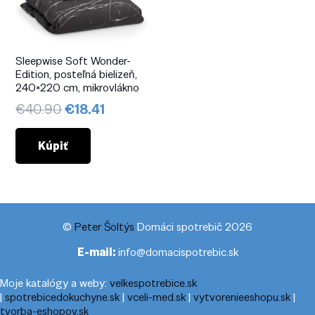
Sleepwise Soft Wonder-
Edition, posteľná bielizeň,
240×220 cm, mikrovlákno
Pôvodná
Aktuálna
€
40.90
€
18.41
cena
cena
bola:
je:
Kúpiť
€40.90.
€18.41.
©
Peter Šoltýs
Domáci spotrebič 2026
E-mail:
info@domacispotrebic.sk
Moje katalógy a weby:
velkespotrebice.sk
|
spotrebicedokuchyne.sk
|
vceli-med.sk
|
vytvorenieeshopu.sk
|
tvorba-eshopov.sk