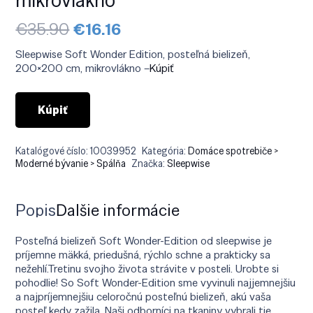
Pôvodná
Aktuálna
€
35.90
€
16.16
cena
cena
bola:
je:
Sleepwise Soft Wonder Edition, posteľná bielizeň,
€35.90.
€16.16.
200×200 cm, mikrovlákno –
Kúpiť
Kúpiť
Katalógové číslo:
10039952
Kategória:
Domáce spotrebiče >
Moderné bývanie > Spálňa
Značka:
Sleepwise
Popis
Ďalšie informácie
Posteľná bielizeň Soft Wonder-Edition od sleepwise je
príjemne mäkká, priedušná, rýchlo schne a prakticky sa
nežehlí.Tretinu svojho života strávite v posteli. Urobte si
pohodlie! So Soft Wonder-Edition sme vyvinuli najjemnejšiu
a najpríjemnejšiu celoročnú posteľnú bielizeň, akú vaša
posteľ kedy zažila. Naši odborníci na tkaniny vybrali tie