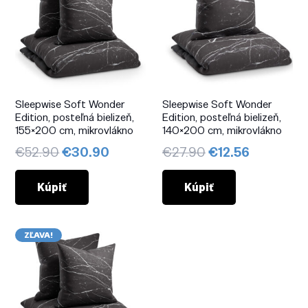
Sleepwise Soft Wonder
Sleepwise Soft Wonder
Edition, posteľná bielizeň,
Edition, posteľná bielizeň,
155×200 cm, mikrovlákno
140×200 cm, mikrovlákno
Pôvodná
Aktuálna
Pôvodná
Aktuálna
€
52.90
€
30.90
€
27.90
€
12.56
cena
cena
cena
cena
bola:
je:
bola:
je:
Kúpiť
Kúpiť
€52.90.
€30.90.
€27.90.
€12.56.
ZĽAVA!