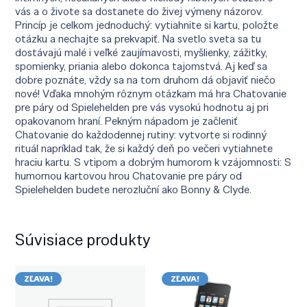
vás a o živote sa dostanete do živej výmeny názorov.
Princíp je celkom jednoduchý: vytiahnite si kartu, položte
otázku a nechajte sa prekvapiť. Na svetlo sveta sa tu
dostávajú malé i veľké zaujímavosti, myšlienky, zážitky,
spomienky, priania alebo dokonca tajomstvá. Aj keď sa
dobre poznáte, vždy sa na tom druhom dá objaviť niečo
nové! Vďaka mnohým rôznym otázkam má hra Chatovanie
pre páry od Spielehelden pre vás vysokú hodnotu aj pri
opakovanom hraní. Pekným nápadom je začleniť
Chatovanie do každodennej rutiny: vytvorte si rodinný
rituál napríklad tak, že si každý deň po večeri vytiahnete
hraciu kartu. S vtipom a dobrým humorom k vzájomnosti: S
humornou kartovou hrou Chatovanie pre páry od
Spielehelden budete nerozluční ako Bonny & Clyde.
Súvisiace produkty
ZĽAVA!
ZĽAVA!