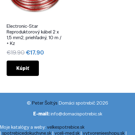
Electronic-Star
Reproduktorový kábel 2 x
1,5 mm2, priehľadný, 10 m /
+ Kz
Pôvodná
Aktuálna
€
19.90
€
17.90
cena
cena
bola:
je:
Kúpiť
€19.90.
€17.90.
©
Peter Šoltýs
Domáci spotrebič 2026
E-mail:
info@domacispotrebic.sk
Moje katalógy a weby:
velkespotrebice.sk
|
spotrebicedokuchyne.sk
|
vceli-med.sk
|
vytvorenieeshopu.sk
|