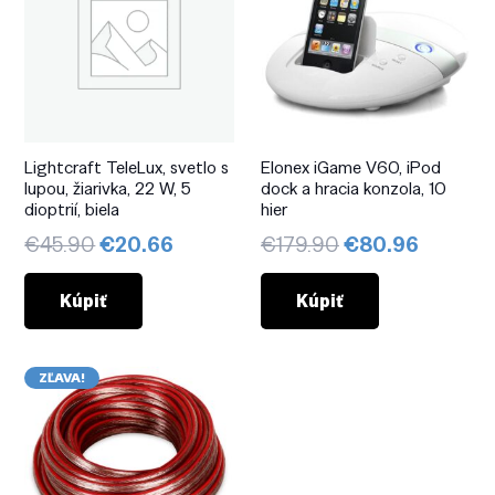
Lightcraft TeleLux, svetlo s
Elonex iGame V60, iPod
lupou, žiarivka, 22 W, 5
dock a hracia konzola, 10
dioptrií, biela
hier
Pôvodná
Aktuálna
Pôvodná
Aktuál
€
45.90
€
20.66
€
179.90
€
80.96
cena
cena
cena
cena
bola:
je:
bola:
je:
Kúpiť
Kúpiť
€45.90.
€20.66.
€179.90.
€80.96
ZĽAVA!