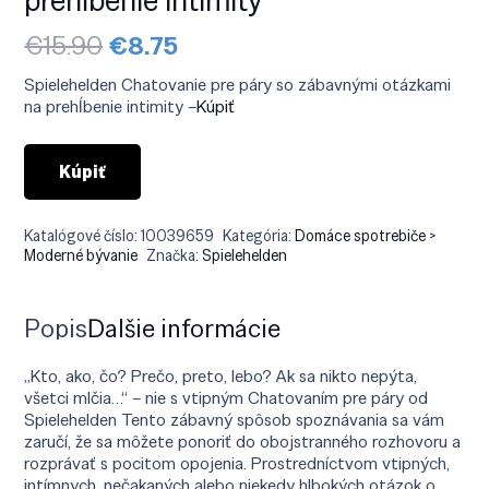
Pôvodná
Aktuálna
€
15.90
€
8.75
cena
cena
bola:
je:
Spielehelden Chatovanie pre páry so zábavnými otázkami
€15.90.
€8.75.
na prehĺbenie intimity –
Kúpiť
Kúpiť
Katalógové číslo:
10039659
Kategória:
Domáce spotrebiče >
Moderné bývanie
Značka:
Spielehelden
Popis
Ďalšie informácie
„Kto, ako, čo? Prečo, preto, lebo? Ak sa nikto nepýta,
všetci mlčia…“ – nie s vtipným Chatovaním pre páry od
Spielehelden Tento zábavný spôsob spoznávania sa vám
zaručí, že sa môžete ponoriť do obojstranného rozhovoru a
rozprávať s pocitom opojenia. Prostredníctvom vtipných,
intímnych, nečakaných alebo niekedy hlbokých otázok o