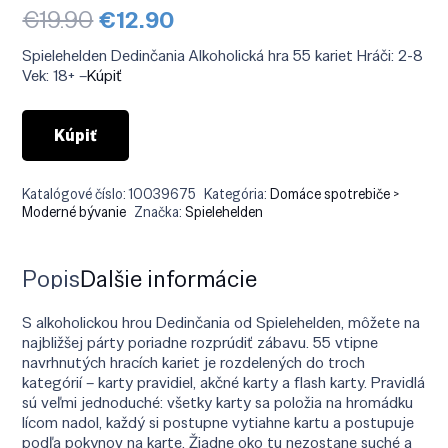
Pôvodná
Aktuálna
€
19.90
€
12.90
cena
cena
bola:
je:
Spielehelden Dedinčania Alkoholická hra 55 kariet Hráči: 2-8
€19.90.
€12.90.
Vek: 18+ –
Kúpiť
Kúpiť
Katalógové číslo:
10039675
Kategória:
Domáce spotrebiče >
Moderné bývanie
Značka:
Spielehelden
Popis
Ďalšie informácie
S alkoholickou hrou Dedinčania od Spielehelden, môžete na
najbližšej párty poriadne rozprúdiť zábavu. 55 vtipne
navrhnutých hracích kariet je rozdelených do troch
kategórií – karty pravidiel, akčné karty a flash karty. Pravidlá
sú veľmi jednoduché: všetky karty sa položia na hromádku
lícom nadol, každý si postupne vytiahne kartu a postupuje
podľa pokynov na karte. Žiadne oko tu nezostane suché a