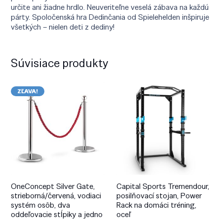
určite ani žiadne hrdlo. Neuveriteľne veselá zábava na každú
párty. Spoločenská hra Dedinčania od Spielehelden inšpiruje
všetkých – nielen deti z dediny!
Súvisiace produkty
ZĽAVA!
OneConcept Silver Gate,
Capital Sports Tremendour,
strieborná/červená, vodiaci
posilňovací stojan, Power
systém osôb, dva
Rack na domáci tréning,
oddeľovacie stĺpiky a jedno
oceľ