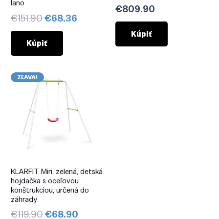
lano
€
809.90
Pôvodná
Aktuálna
€
151.90
€
68.36
cena
cena
Kúpiť
bola:
je:
Kúpiť
€151.90.
€68.36.
ZĽAVA!
KLARFIT Miri, zelená, detská
hojdačka s oceľovou
konštrukciou, určená do
záhrady
Pôvodná
Aktuálna
€
119.90
€
68.90