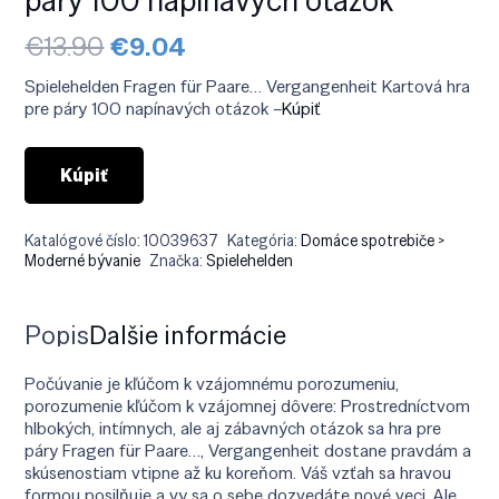
Pôvodná
Aktuálna
€
13.90
€
9.04
cena
cena
bola:
je:
Spielehelden Fragen für Paare… Vergangenheit Kartová hra
€13.90.
€9.04.
pre páry 100 napínavých otázok –
Kúpiť
Kúpiť
Katalógové číslo:
10039637
Kategória:
Domáce spotrebiče >
Moderné bývanie
Značka:
Spielehelden
Popis
Ďalšie informácie
Počúvanie je kľúčom k vzájomnému porozumeniu,
porozumenie kľúčom k vzájomnej dôvere: Prostredníctvom
hlbokých, intímnych, ale aj zábavných otázok sa hra pre
páry Fragen für Paare…, Vergangenheit dostane pravdám a
skúsenostiam vtipne až ku koreňom. Váš vzťah sa hravou
formou posilňuje a vy sa o sebe dozvedáte nové veci. Ale