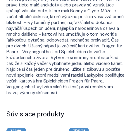
práve tieto malé anekdoty alebo pravdy sú vzrušujúce,
spájajú vás ako puto, ktoré mali Bonny a Clyde. Môžete
začať hlboké diskusie, ktoré výrazne posilnia vašu vzájomnú
blízkosť. Prvý tanečný partner, najťažší alebo dokonca
najväčší úspech pri učení, najlepšia narodeninová oslava a
mnoho ďalšieho – kartová hra umožňuje o tom hovoriť s
ľahkosťou: pýtať sa, odpovedať, nechať sa prekvapiť. Čas
pre dvoch: Úžasný nápad je začleniť kartovú hru Fragen für
Paare… Vergangentheit od Spielehelden do vášho
každodenného života. Vytvorte si intímny rituál napríklad
tak, že si každý večer vytiahnete jednu alebo viacero kariet.
Nájdite si čas jeden pre druhého, užite si zábavu a pocíťte
nové spojenie, ktoré medzi vami rastie! Láskyplne posilňujte
vzťah: kartová hra Spielehelden Fragen für Paare..
Vergangenheit vytvára silnú blízkosť prostredníctvom
hravej výmeny skúseností.
Súvisiace produkty
ZĽAVA!
ZĽAVA!