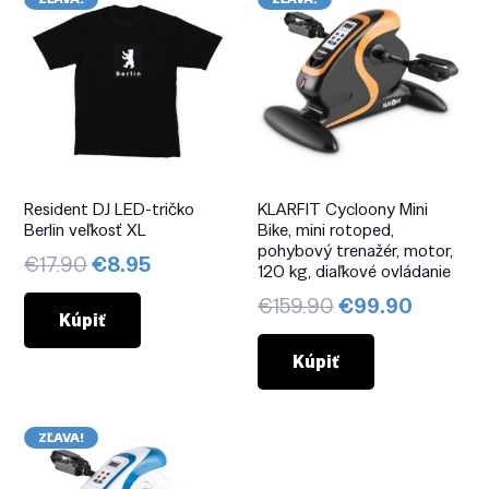
Resident DJ LED-tričko
KLARFIT Cycloony Mini
Berlin veľkosť XL
Bike, mini rotoped,
pohybový trenažér, motor,
Pôvodná
Aktuálna
€
17.90
€
8.95
120 kg, diaľkové ovládanie
cena
cena
Pôvodná
Aktuáln
€
159.90
€
99.90
bola:
je:
Kúpiť
cena
cena
€17.90.
€8.95.
bola:
je:
Kúpiť
€159.90.
€99.90
ZĽAVA!