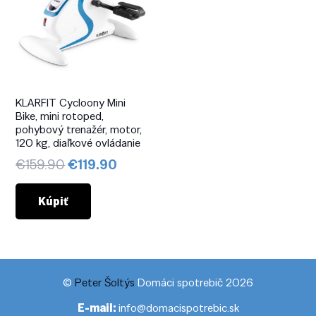
KLARFIT Cycloony Mini
Bike, mini rotoped,
pohybový trenažér, motor,
120 kg, diaľkové ovládanie
Pôvodná
Aktuálna
€
159.90
€
119.90
cena
cena
bola:
je:
Kúpiť
€159.90.
€119.90.
©
Peter Šoltýs
Domáci spotrebič 2026
E-mail:
info@domacispotrebic.sk