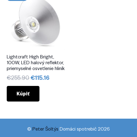
Lightcraft High Bright,
100W, LED halový reflektor,
priemyselné osvetlenie hliník
Pôvodná
Aktuálna
€
255.90
€
115.16
cena
cena
bola:
je:
Kúpiť
€255.90.
€115.16.
©
Peter Šoltýs
Domáci spotrebič 2026