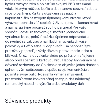
kyticu rôznych tém a oblastí so svojimi 280 otázkami,
vďaka ktorým môžete lepšie alebo nanovo spoznať seba a
svojho partnera. Karty s otázkami vás naučia
najdôležitejším nástrojom úprimnej komunikácie, ktoré
výrazne obohatia váš spoločný život: správne komunikovať
a najmä správne počúvať svojho partnera! Pre vašu
spoločnú cestu rozhovorov, si môžete jednoducho
vytiahnuť kartu, položiť otázku, úprimne odpovedať a
dozvedieť sa tak viac o najhlbších myšlienkach vašej
polovičky a tiež o sebe. S odpoveďou sa neponáhľajte,
pretože v popredí je vždy dôvera, porozumenie, neha a
blízkosť. Či už na dovolenke alebo po práci, pri raňajkách
alebo pred spaním: S kartovou hrou Happy Anniversary na
dôverné rozhovory od Spielehelden objavíte jeden druhého
úplne novým spôsobom, zlepšíte svoju komunikáciu a
posilníte svoje puto. Rozsiahla výmena myšlienok
prostredníctvom konverzačnej cesty je tiež nádherný,
romantický nápad na výročie alebo svadobný deň.
Súvisiace produkty