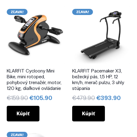
ZĽAVA!
ZĽAVA!
KLARFIT Cycloony Mini
KLARFIT Pacemaker X3,
Bike, mini rotoped,
bežecký pás, 1,5 HP, 12
pohybový trenažér, motor,
km/h, merač pulzu, 3 uhly
120 kg, diaľkové ovládanie
stúpania
Pôvodná
Aktuálna
Pôvodná
Aktuá
€
159.90
€
105.90
€
479.90
€
393.90
cena
cena
cena
cena
bola:
je:
bola:
je:
Kúpiť
Kúpiť
€159.90.
€105.90.
€479.90.
€393.
ZĽAVA!