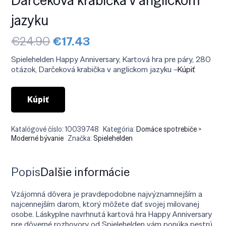
jazyku
Pôvodná
Aktuálna
€
24.90
€
17.43
cena
cena
bola:
je:
Spielehelden Happy Anniversary, Kartová hra pre páry, 280
€24.90.
€17.43.
otázok, Darčeková krabička v anglickom jazyku –
Kúpiť
Kúpiť
Katalógové číslo:
10039748
Kategória:
Domáce spotrebiče >
Moderné bývanie
Značka:
Spielehelden
Popis
Ďalšie informácie
Vzájomná dôvera je pravdepodobne najvýznamnejším a
najcennejším darom, ktorý môžete dať svojej milovanej
osobe. Láskyplne navrhnutá kartová hra Happy Anniversary
pre dôverné rozhovory od Spielehelden vám ponúka pestrú