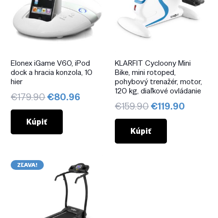
Elonex iGame V60, iPod
KLARFIT Cycloony Mini
dock a hracia konzola, 10
Bike, mini rotoped,
hier
pohybový trenažér, motor,
120 kg, diaľkové ovládanie
Pôvodná
Aktuálna
€
179.90
€
80.96
Pôvodná
Aktuál
€
159.90
€
119.90
cena
cena
cena
cena
bola:
je:
Kúpiť
bola:
je:
Kúpiť
€179.90.
€80.96.
€159.90.
€119.90
ZĽAVA!