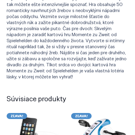
tak môžete ešte intenzívnejšie spoznať. Hra obsahuje 50
romanticky navrhnutých žrebov s neobvyklými nápadmi
počas oddychu. Vezmite svoje milostné šťastie do
vlastných rúk a zažite pikantné dobrodružstvá, ktoré
výrazne posilnia vaše puto. Čas pre dvoch: Skvelým
nápadom je zaradiť kartovú hru Momente zu Zweit od
Spielehelden do každodenného života. Vytvorte si intímny
rituál napríklad tak, že si vždy v presne stanovený čas
potiahnete náhodný žreb. Nájdite si čas jeden pre druhého,
užite si zábavu a spoločne sa rozvíjajte, keď zažívate jedno
divadlo za druhým. Tlkot srdca vo dvojici: kartová hra
Momente zu Zweit od Spielehelden je vaša vlastná lotéria
lásky, v ktorej môžete len vyhrať!
Súvisiace produkty
ZĽAVA!
ZĽAVA!