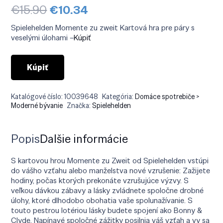
Pôvodná
Aktuálna
€
15.90
€
10.34
cena
cena
bola:
je:
Spielehelden Momente zu zweit Kartová hra pre páry s
€15.90.
€10.34.
veselými úlohami –
Kúpiť
Kúpiť
Katalógové číslo:
10039648
Kategória:
Domáce spotrebiče >
Moderné bývanie
Značka:
Spielehelden
Popis
Ďalšie informácie
S kartovou hrou Momente zu Zweit od Spielehelden vstúpi
do vášho vzťahu alebo manželstva nové vzrušenie: Zažijete
hodiny, počas ktorých prekonáte vzrušujúce výzvy. S
veľkou dávkou zábavy a lásky zvládnete spoločne drobné
úlohy, ktoré dlhodobo obohatia vaše spolunažívanie. S
touto pestrou lotériou lásky budete spojení ako Bonny &
Clyde. Napínavé spoločné zážitky posilnia váš vzťah a vy sa