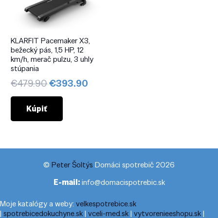
KLARFIT Pacemaker X3,
bežecký pás, 1,5 HP, 12
km/h, merač pulzu, 3 uhly
stúpania
Pôvodná
Aktuálna
€
479.90
€
393.90
cena
cena
bola:
je:
Kúpiť
€479.90.
€393.90.
©
Peter Šoltýs
Domáci spotrebič 2026
E-mail:
info@domacispotrebic.sk
Moje katalógy a weby:
velkespotrebice.sk
|
spotrebicedokuchyne.sk
|
vceli-med.sk
|
vytvorenieeshopu.sk
|