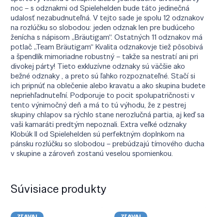
noc – s odznakmi od Spielehelden bude táto jedinečná
udalosť nezabudnuteľná. V tejto sade je spolu 12 odznakov
na rozlúčku so slobodou: jeden odznak len pre budúceho
ženícha s nápisom „Bräutigam“. Ostatných 11 odznakov má
potlač „Team Bräutigam“ Kvalita odznakovje tiež pôsobivá
a špendlík mimoriadne robustný – takže sa nestratí ani pri
divokej párty! Tieto exkluzívne odznaky sú väčšie ako
bežné odznaky , a preto sú ľahko rozpoznateľné. Stačí si
ich pripnúť na oblečenie alebo kravatu a ako skupina budete
nepriehľadnuteľní. Podporuje to pocit spolupatričnosti v
tento výnimočný deň a má to tú výhodu, že z pestrej
skupiny chlapov sa rýchlo stane nerozlučná partia, aj keď sa
vaši kamaráti predtým nepoznali. Extra veľké odznaky
Klobúk II od Spielehelden sú perfektným doplnkom na
pánsku rozlúčku so slobodou – prebúdzajú tímového ducha
v skupine a zároveň zostanú veselou spomienkou.
Súvisiace produkty
ZĽAVA!
ZĽAVA!