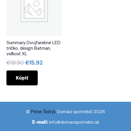
Summary Dvojfarebné LED
tričko, design Batman,
veľkosť XL
Pôvodná
Aktuálna
€
19.90
€
15.92
cena
cena
bola:
je:
Kúpiť
€19.90.
€15.92.
©
Peter Šoltýs
Domáci spotrebič 2026
E-mail:
info@domacispotrebic.sk