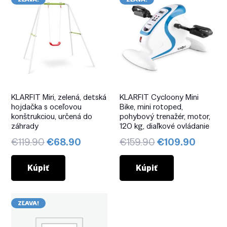
KLARFIT Miri, zelená, detská
KLARFIT Cycloony Mini
hojdačka s oceľovou
Bike, mini rotoped,
konštrukciou, určená do
pohybový trenažér, motor,
záhrady
120 kg, diaľkové ovládanie
Pôvodná
Aktuálna
Pôvodná
Aktuál
€
119.90
€
68.90
€
159.90
€
109.90
cena
cena
cena
cena
bola:
je:
bola:
je:
Kúpiť
Kúpiť
€119.90.
€68.90.
€159.90.
€109.9
ZĽAVA!