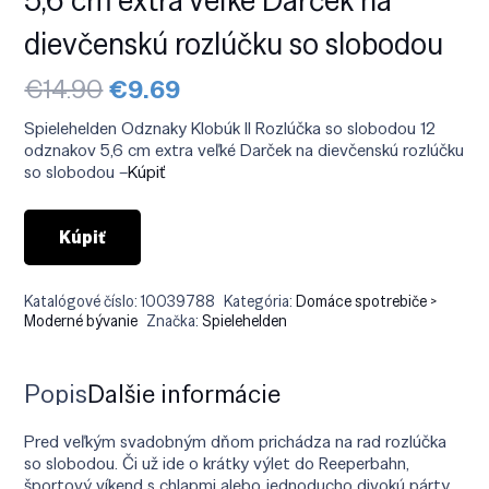
dievčenskú rozlúčku so slobodou
Pôvodná
Aktuálna
€
14.90
€
9.69
cena
cena
bola:
je:
Spielehelden Odznaky Klobúk II Rozlúčka so slobodou 12
€14.90.
€9.69.
odznakov 5,6 cm extra veľké Darček na dievčenskú rozlúčku
so slobodou –
Kúpiť
Kúpiť
Katalógové číslo:
10039788
Kategória:
Domáce spotrebiče >
Moderné bývanie
Značka:
Spielehelden
Popis
Ďalšie informácie
Pred veľkým svadobným dňom prichádza na rad rozlúčka
so slobodou. Či už ide o krátky výlet do Reeperbahn,
športový víkend s chlapmi alebo jednoducho divokú párty