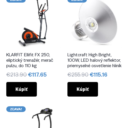
KLARFIT Ellifit FX 250,
Lightcraft High Bright,
eliptický trenažér, merač
100W, LED halový reflektor,
pulzu, do 110 kg
priemyselné osvetlenie hliník
Pôvodná
Aktuálna
Pôvodná
Aktuáln
€
213.90
€
117.65
€
255.90
€
115.16
cena
cena
cena
cena
bola:
je:
bola:
je:
Kúpiť
Kúpiť
€213.90.
€117.65.
€255.90.
€115.16.
ZĽAVA!