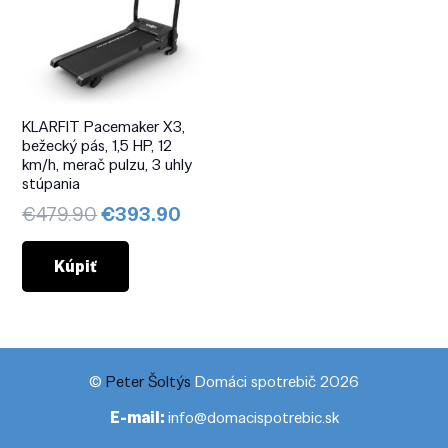
KLARFIT Pacemaker X3,
bežecký pás, 1,5 HP, 12
km/h, merač pulzu, 3 uhly
stúpania
Pôvodná
Aktuálna
€
479.90
€
393.90
cena
cena
bola:
je:
Kúpiť
€479.90.
€393.90.
©
Peter Šoltýs
Domáci spotrebič 2026
E-mail:
info@domacispotrebic.sk