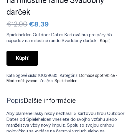
darček
Pôvodná
Aktuálna
€
12.90
€
8.39
cena
cena
bola:
je:
Spielehelden Outdoor Dates Kartová hra pre páry 55
€12.90.
€8.39.
nápadov na milostné rande Svadobný darček –
Kúpiť
Kúpiť
Katalógové číslo:
10039635
Kategória:
Domáce spotrebiče >
Moderné bývanie
Značka:
Spielehelden
Popis
Ďalšie informácie
Aby plamene lásky nikdy nezhasli: S kartovou hrou Outdoor
Dates od Spielehelden vnesiete do svojho vzťahu alebo
manželstva vždy nový impulz. Spolu so svojou drahou
polovičkou sa vydáte na čerstvý vzduch alebo na