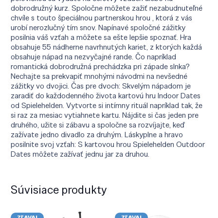
dobrodružný kurz. Spoločne môžete zažiť nezabudnuteľné
chvíle s touto špeciálnou partnerskou hrou , ktorá z vás
urobí nerozlučný tím snov. Napínavé spoločné zážitky
posilnia váš vzťah a môžete sa ešte lepšie spoznať. Hra
obsahuje 55 nádherne navrhnutých kariet, z ktorých každá
obsahuje nápad na nezvyčajné rande. Čo napríklad
romantická dobrodružná prechádzka pri západe slnka?
Nechajte sa prekvapiť mnohými návodmi na nevšedné
zážitky vo dvojici. Čas pre dvoch: Skvelým nápadom je
zaradiť do každodenného života kartovú hru Indoor Dates
od Spielehelden. Vytvorte si intímny rituál napríklad tak, že
si raz za mesiac vytiahnete kartu. Nájdite si čas jeden pre
druhého, užite si zábavu a spoločne sa rozvíjajte, keď
zažívate jedno divadlo za druhým. Láskyplne a hravo
posilnite svoj vzťah: S kartovou hrou Spielehelden Outdoor
Dates môžete zažívať jednu jar za druhou.
Súvisiace produkty
ZĽAVA!
ZĽAVA!