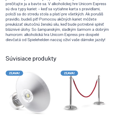
prečítajte ju a bavte sa. V alkoholickej hre Unicorn Express
sú dva typy kariet – keď sa vytiahne karta s pravidlami,
položí sa do stredu stola a platí pre všetkých. Ak porušíš
pravidlo, budeš piť! Pomocou akčných kariet môžete
preukázať skutočnú ženskú silu, keď bude potrebné splniť
bláznivé úlohy. So šampanským, sladkým šarmom a dobrým
humorom: alkoholická hra Unicorn Express pre dospelé
dievčatá od Spielehelden naozaj oživí vaše dámske jazdy!
Súvisiace produkty
ZĽAVA!
ZĽAVA!