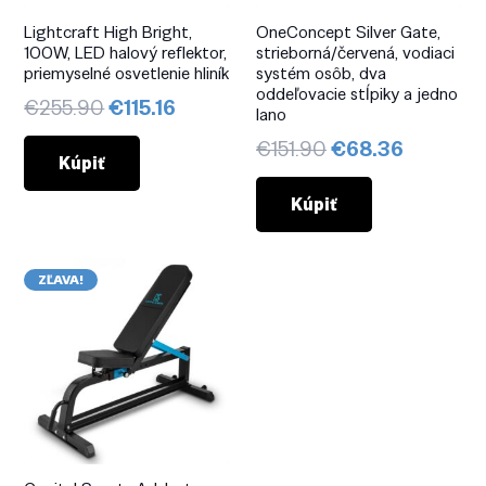
Lightcraft High Bright,
OneConcept Silver Gate,
100W, LED halový reflektor,
strieborná/červená, vodiaci
priemyselné osvetlenie hliník
systém osôb, dva
oddeľovacie stĺpiky a jedno
Pôvodná
Aktuálna
€
255.90
€
115.16
lano
cena
cena
Pôvodná
Aktuáln
€
151.90
€
68.36
bola:
je:
Kúpiť
cena
cena
€255.90.
€115.16.
bola:
je:
Kúpiť
€151.90.
€68.36.
ZĽAVA!