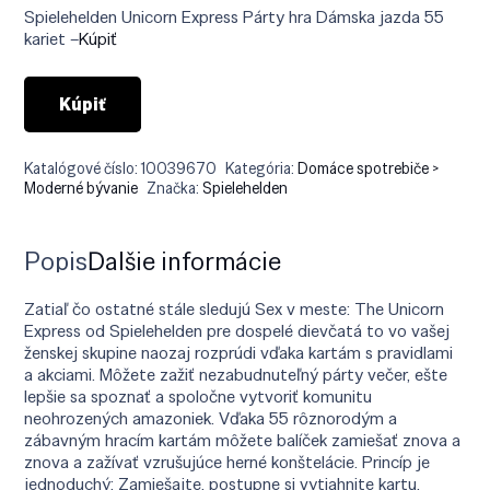
bola:
je:
Spielehelden Unicorn Express Párty hra Dámska jazda 55
€19.90.
€8.90.
kariet –
Kúpiť
Kúpiť
Katalógové číslo:
10039670
Kategória:
Domáce spotrebiče >
Moderné bývanie
Značka:
Spielehelden
Popis
Ďalšie informácie
Zatiaľ čo ostatné stále sledujú Sex v meste: The Unicorn
Express od Spielehelden pre dospelé dievčatá to vo vašej
ženskej skupine naozaj rozprúdi vďaka kartám s pravidlami
a akciami. Môžete zažiť nezabudnuteľný párty večer, ešte
lepšie sa spoznať a spoločne vytvoriť komunitu
neohrozených amazoniek. Vďaka 55 rôznorodým a
zábavným hracím kartám môžete balíček zamiešať znova a
znova a zažívať vzrušujúce herné konštelácie. Princíp je
jednoduchý: Zamiešajte, postupne si vytiahnite kartu,