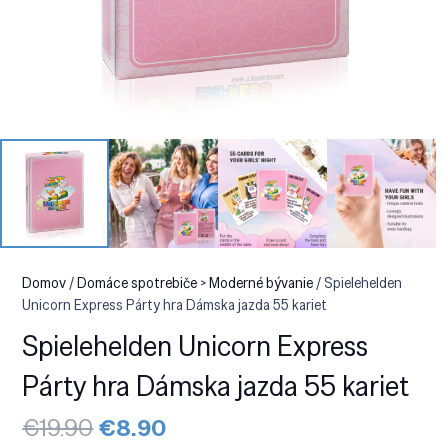
Domov
/
Domáce spotrebiče > Moderné bývanie
/ Spielehelden
Unicorn Express Párty hra Dámska jazda 55 kariet
Spielehelden Unicorn Express
Párty hra Dámska jazda 55 kariet
Pôvodná
Aktuálna
€
19.90
€
8.90
cena
cena