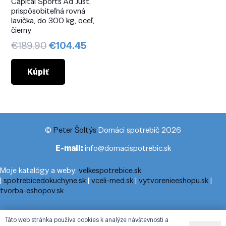
Capital Sports Ad Just,
prispôsobiteľná rovná
lavička, do 300 kg, oceľ,
čierny
Pôvodná
Aktuálna
€
189.90
€
104.45
cena
cena
bola:
je:
Kúpiť
€189.90.
€104.45.
©
Peter Šoltýs
Domáci spotrebič 2026
E-mail:
info@domacispotrebic.sk
Moje katalógy a weby:
velkespotrebice.sk
|
spotrebicedokuchyne.sk
|
vceli-med.sk
|
vytvorenieeshopu.sk
|
tvorba-eshopov.sk
Moje blogy:
cestovnyporiadok.eu
|
pracanadoma.net
|
telefonny-
Táto web stránka používa cookies k analýze návštevnosti a
zoznam-podla-cisla.sk
|
praca-z-domu-na-pc.sk
|
dnesny-