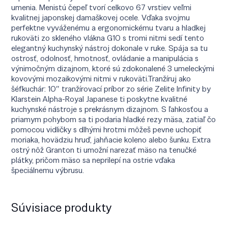
umenia. Menistú čepeľ tvorí celkovo 67 vrstiev veľmi
kvalitnej japonskej damaškovej ocele. Vďaka svojmu
perfektne vyváženému a ergonomickému tvaru a hladkej
rukoväti zo skleného vlákna G10 s tromi nitmi sedí tento
elegantný kuchynský nástroj dokonale v ruke. Spája sa tu
ostrosť, odolnosť, hmotnosť, ovládanie a manipulácia s
výnimočným dizajnom, ktoré sú zdokonalené 3 umeleckými
kovovými mozaikovými nitmi v rukoväti.Tranžíruj ako
šéfkuchár: 10″ tranžírovací príbor zo série Zelite Infinity by
Klarstein Alpha-Royal Japanese ti poskytne kvalitné
kuchynské nástroje s prekrásnym dizajnom. S ľahkosťou a
priamym pohybom sa ti podaria hladké rezy mäsa, zatiaľ čo
pomocou vidličky s dlhými hrotmi môžeš pevne uchopiť
moriaka, hovädziu hruď, jahňacie koleno alebo šunku. Extra
ostrý nôž Granton ti umožní narezať mäso na tenučké
plátky, pričom mäso sa neprilepí na ostrie vďaka
špeciálnemu výbrusu.
Súvisiace produkty