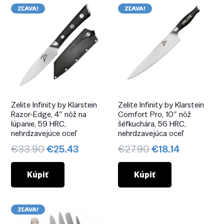
ZĽAVA!
ZĽAVA!
Zelite Infinity by Klarstein
Zelite Infinity by Klarstein
Razor-Edge, 4″ nôž na
Comfort Pro, 10″ nôž
lúpanie, 59 HRC,
šéfkuchára, 56 HRC,
nehrdzavejúce oceľ
nehrdzavejúca oceľ
Pôvodná
Aktuálna
Pôvodná
Aktuálna
€
33.90
€
25.43
€
27.90
€
18.14
cena
cena
cena
cena
bola:
je:
bola:
je:
Kúpiť
Kúpiť
€33.90.
€25.43.
€27.90.
€18.14.
ZĽAVA!