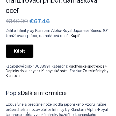
oceľ
Pôvodná
Aktuálna
€
149.90
€
67.46
cena
cena
bola:
je:
Zelite Infinity by Klarstein Alpha-Royal Japanese Series, 10″
€149.90.
€67.46.
tranžírovací príbor, damašková oceľ –
Kúpiť
Kúpiť
Katalógové číslo:
10038991
Kategória:
Kuchynské spotrebiče >
Doplnky do kuchyne > Kuchynské nože
Značka:
Zelite Infinity by
Klarstein
Popis
Ďalšie informácie
Exkluzívne a precízne nože podľa japonského vzoru: ručne
brúsená séria nožov Zelite Infinity by Klarstein Alpha-Royal
Japanese spĺňa vysoké nároky každého kuchárskeho