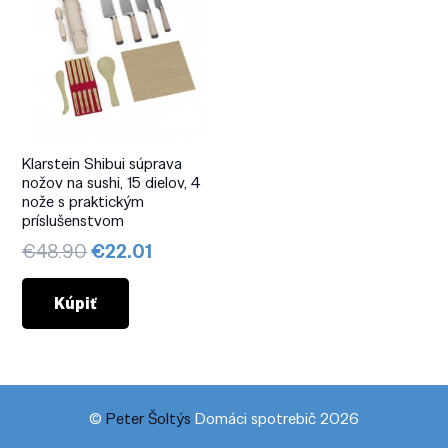
Klarstein Shibui súprava
nožov na sushi, 15 dielov, 4
nože s praktickým
príslušenstvom
Pôvodná
Aktuálna
€
48.90
€
22.01
cena
cena
bola:
je:
Kúpiť
€48.90.
€22.01.
©
Peter Šoltýs
Domáci spotrebič 2026