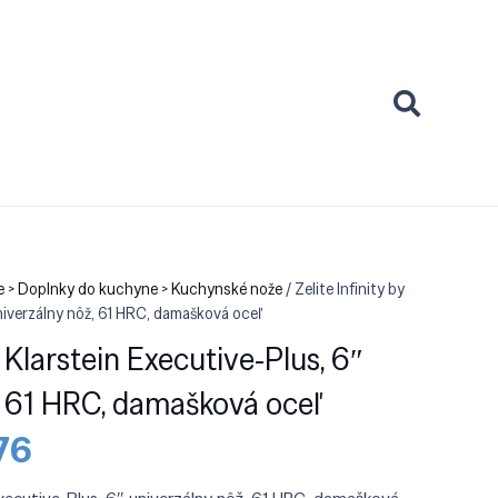
e > Doplnky do kuchyne > Kuchynské nože
/ Zelite Infinity by
niverzálny nôž, 61 HRC, damašková oceľ
y Klarstein Executive-Plus, 6″
, 61 HRC, damašková oceľ
dná
Aktuálna
76
cena
je: