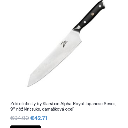
Zelite Infinity by Klarstein Alpha-Royal Japanese Series,
9″ nôž kiritsuke, damašková oceľ
Pôvodná
Aktuálna
€
94.90
€
42.71
cena
cena