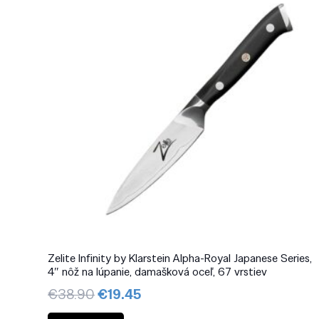
Zelite Infinity by Klarstein Alpha-Royal Japanese Series,
4″ nôž na lúpanie, damašková oceľ, 67 vrstiev
Pôvodná
Aktuálna
€
38.90
€
19.45
cena
cena