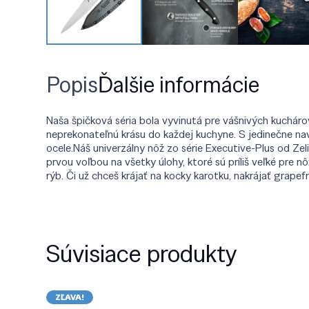
Popis
Ďalšie informácie
Naša špičková séria bola vyvinutá pre vášnivých kuchárov,
neprekonateľnú krásu do každej kuchyne. S jedinečne na
ocele.Náš univerzálny nôž zo série Executive-Plus od Zel
prvou voľbou na všetky úlohy, ktoré sú príliš veľké pre nôž
rýb. Či už chceš krájať na kocky karotku, nakrájať grape
Súvisiace produkty
ZĽAVA!