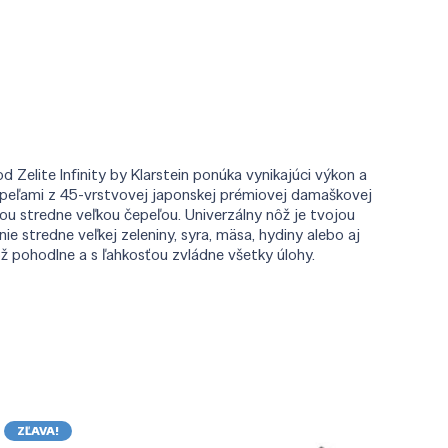
d Zelite Infinity by Klarstein ponúka vynikajúci výkon a
čepeľami z 45-vrstvovej japonskej prémiovej damaškovej
nou stredne veľkou čepeľou. Univerzálny nôž je tvojou
anie stredne veľkej zeleniny, syra, mäsa, hydiny alebo aj
nôž pohodlne a s ľahkosťou zvládne všetky úlohy.
ZĽAVA!