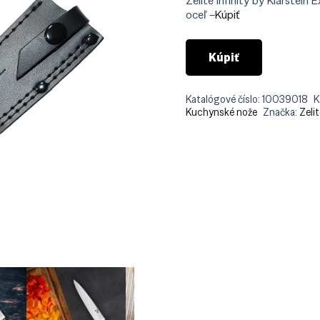
Zelite Infinity by Klarstein
€83.
oceľ –
Kúpiť
Kúpiť
Katalógové číslo:
10039018
K
Kuchynské nože
Značka:
Zelit