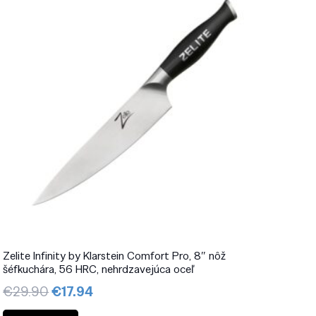
Zelite Infinity by Klarstein Comfort Pro, 8″ nôž
šéfkuchára, 56 HRC, nehrdzavejúca oceľ
Pôvodná
Aktuálna
€
29.90
€
17.94
cena
cena