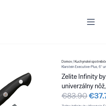
Domov
/
Kuchynské spotrebič
Klarstein Executive-Plus, 6″ u
Zelite Infinity b
univerzálny nôž
Pôvo
€
83.90
€
37.
cena
bola: