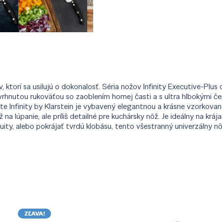
 ktorí sa usilujú o dokonalosť. Séria nožov Infinity Executive-Plus o
vrhnutou rukoväťou so zaoblením hornej časti a s ultra hlbokými 
ite Infinity by Klarstein je vybavený elegantnou a krásne vzorkova
 na lúpanie, ale príliš detailné pre kuchársky nôž. Je ideálny na kráj
fruity, alebo pokrájať tvrdú klobásu, tento všestranný univerzálny 
ZĽAVA!