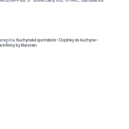
 Executive-Plus, 6″ univerzálny nôž, 61 HRC, damašková
90.
€37.76.
ategória:
Kuchynské spotrebiče > Doplnky do kuchyne >
e Infinity by Klarstein