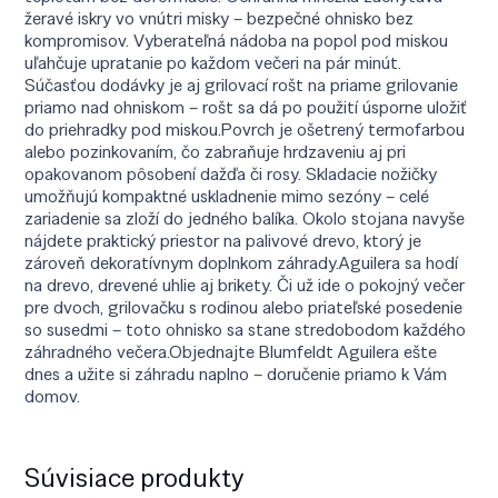
žeravé iskry vo vnútri misky – bezpečné ohnisko bez
kompromisov. Vyberateľná nádoba na popol pod miskou
uľahčuje upratanie po každom večeri na pár minút.
Súčasťou dodávky je aj grilovací rošt na priame grilovanie
priamo nad ohniskom – rošt sa dá po použití úsporne uložiť
do priehradky pod miskou.Povrch je ošetrený termofarbou
alebo pozinkovaním, čo zabraňuje hrdzaveniu aj pri
opakovanom pôsobení dažďa či rosy. Skladacie nožičky
umožňujú kompaktné uskladnenie mimo sezóny – celé
zariadenie sa zloží do jedného balíka. Okolo stojana navyše
nájdete praktický priestor na palivové drevo, ktorý je
zároveň dekoratívnym doplnkom záhrady.Aguilera sa hodí
na drevo, drevené uhlie aj brikety. Či už ide o pokojný večer
pre dvoch, grilovačku s rodinou alebo priateľské posedenie
so susedmi – toto ohnisko sa stane stredobodom každého
záhradného večera.Objednajte Blumfeldt Aguilera ešte
dnes a užite si záhradu naplno – doručenie priamo k Vám
domov.
Súvisiace produkty