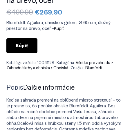
Pôvodná
Aktuálna
€
499.90
€
269.90
cena
cena
bola:
je:
Blumfeldt Aguilera, ohnisko s grilom, Ø 65 cm, úložný
€499.90.
€269.90.
priestor na drevo, oceľ –
Kúpiť
Kúpiť
Katalógové číslo:
10041128
Kategória:
Všetko pre záhradu >
Záhradné krby a ohniská > Ohniská
Značka:
Blumfeldt
Popis
Ďalšie informácie
Keď sa záhrada premení na obľúbené miesto stretnutí – to
je presne to, čo ponúka ohnisko Blumfeldt Aguilera. Bez
ohľadu na ročné obdobie premení Vašu terasu, záhradu
alebo dvor na príjemné miesto s atmosférou táborového
ohňa.Oceľová misa s hrúbkou steny 1,5 mm odolá vysokým
teplotám bez deformácie. Ochranná mriežka zachytáva