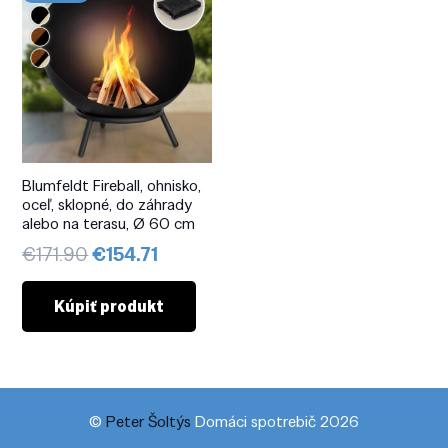
Blumfeldt Fireball, ohnisko,
oceľ, sklopné, do záhrady
alebo na terasu, Ø 60 cm
Pôvodná
Aktuálna
€
171.90
€
154.71
cena
cena
bola:
je:
Kúpiť produkt
€171.90.
€154.71.
©
Peter Šoltýs
Domáci spotrebič 2026