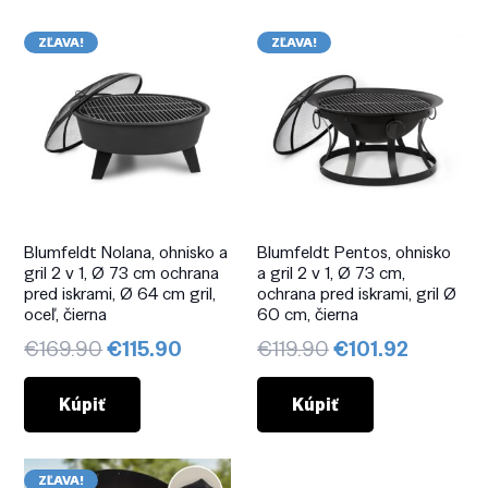
ZĽAVA!
ZĽAVA!
Blumfeldt Nolana, ohnisko a
Blumfeldt Pentos, ohnisko
gril 2 v 1, Ø 73 cm ochrana
a gril 2 v 1, Ø 73 cm,
pred iskrami, Ø 64 cm gril,
ochrana pred iskrami, gril Ø
oceľ, čierna
60 cm, čierna
Pôvodná
Aktuálna
Pôvodná
Aktuáln
€
169.90
€
115.90
€
119.90
€
101.92
cena
cena
cena
cena
bola:
je:
bola:
je:
Kúpiť
Kúpiť
€169.90.
€115.90.
€119.90.
€101.92.
ZĽAVA!