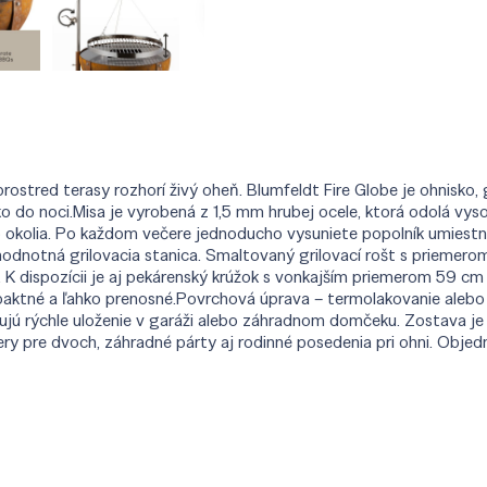
rostred terasy rozhorí živý oheň. Blumfeldt Fire Globe je ohnisko,
oko do noci.Misa je vyrobená z 1,5 mm hrubej ocele, ktorá odolá v
 do okolia. Po každom večere jednoducho vysuniete popolník umies
nohodnotná grilovacia stanica. Smaltovaný grilovací rošt s prieme
 K dispozícii je aj pekárenský krúžok s vonkajším priemerom 59 cm
paktné a ľahko prenosné.Povrchová úprava – termolakovanie alebo p
jú rýchle uloženie v garáži alebo záhradnom domčeku. Zostava je
ery pre dvoch, záhradné párty aj rodinné posedenia pri ohni. Obje