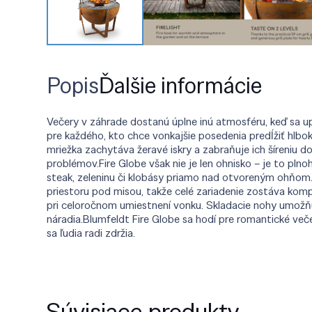
Popis
Ďalšie informácie
Večery v záhrade dostanú úplne inú atmosféru, keď sa up
pre každého, kto chce vonkajšie posedenia predĺžiť hlb
mriežka zachytáva žeravé iskry a zabraňuje ich šíreniu
problémov.Fire Globe však nie je len ohnisko – je to pl
steak, zeleninu či klobásy priamo nad otvoreným ohňom.
priestoru pod misou, takže celé zariadenie zostáva kom
pri celoročnom umiestnení vonku. Skladacie nohy umožňu
náradia.Blumfeldt Fire Globe sa hodí pre romantické več
sa ľudia radi zdržia.
Súvisiace produkty