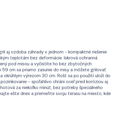
 gril aj ozdoba záhrady v jednom – kompaktné riešenie
ysokým teplotám bez deformácie. Iskrová ochranná
tnený pod misou a vyčistíte ho bez zbytočných
rom 59 cm sa priamo zasunie do misy a môžete grilovať
 a okrúhlym výrezom 30 cm. Rošt sa po použití uloží do
ozinkovanie – spoľahlivo chráni oceľ pred koróziou aj
 hotová za niekoľko minút, bez potreby špeciálneho
dnajte ešte dnes a premeňte svoju terasu na miesto, kde