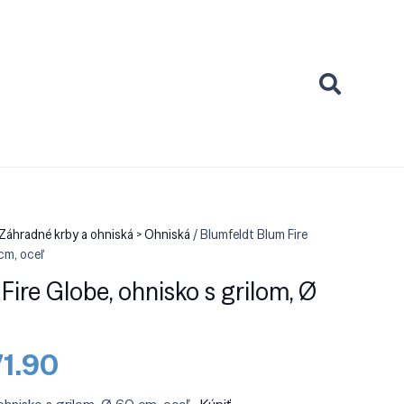
 Záhradné krby a ohniská > Ohniská
/ Blumfeldt Blum Fire
cm, oceľ
ire Globe, ohnisko s grilom, Ø
odná
Aktuálna
1.90
a
cena
:
je: