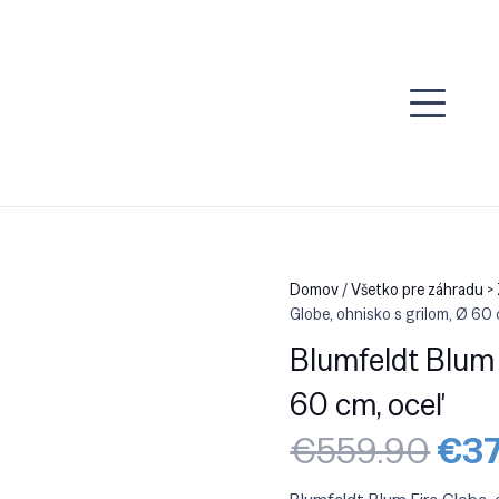
Domov
/
Všetko pre záhradu >
Globe, ohnisko s grilom, Ø 60 
Blumfeldt Blum F
60 cm, oceľ
Pôv
€
559.90
€
37
cen
bola