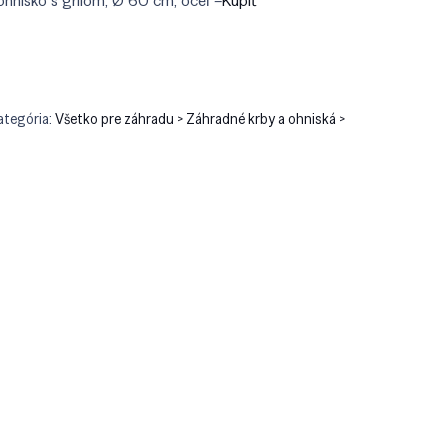
ohnisko s grilom, Ø 60 cm, oceľ –
Kúpiť
9.90.
€371.90.
ategória:
Všetko pre záhradu > Záhradné krby a ohniská >