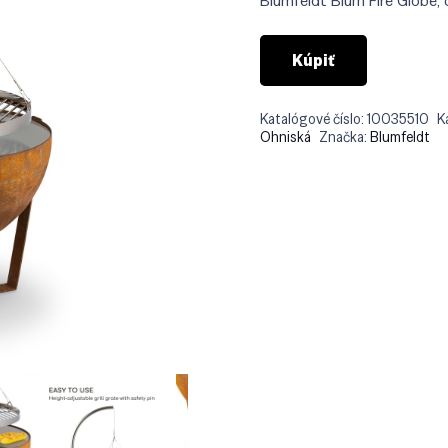
Blumfeldt Blum Fire Globe, 
€55
Kúpiť
Katalógové číslo:
10035510
K
Ohniská
Značka:
Blumfeldt