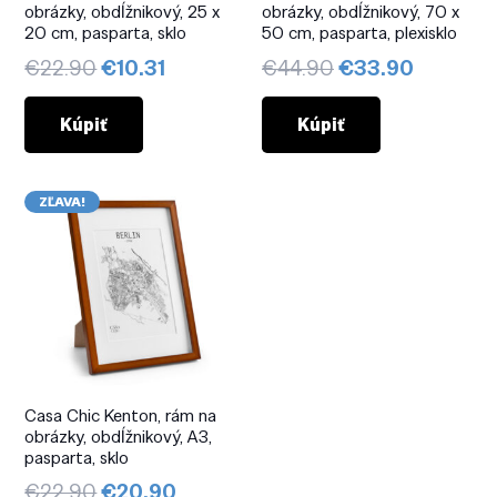
obrázky, obdĺžnikový, 25 x
obrázky, obdĺžnikový, 70 x
20 cm, pasparta, sklo
50 cm, pasparta, plexisklo
Pôvodná
Aktuálna
Pôvodná
Aktuáln
€
22.90
€
10.31
€
44.90
€
33.90
cena
cena
cena
cena
bola:
je:
bola:
je:
Kúpiť
Kúpiť
€22.90.
€10.31.
€44.90.
€33.90.
ZĽAVA!
Casa Chic Kenton, rám na
obrázky, obdĺžnikový, A3,
pasparta, sklo
Pôvodná
Aktuálna
€
22.90
€
20.90