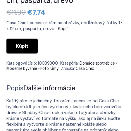
Pôvodná
Aktuálna
€
11.90
€
7.74
cena
cena
bola:
je:
Casa Chic Lancaster, rám na obrázky, obdĺžnikový, fotky 17
€11.90.
€7.74.
x 12 cm, pasparta, drevo –
Kúpiť
Kúpiť
Katalógové číslo:
10039300
Kategória:
Domáce spotrebiče >
Moderné bývanie > Foto rámy
Značka:
Casa Chic
Popis
Ďalšie informácie
Každý rám je jedinečný: fotorám Lancaster od Casa Chic
by blumfeldt je ručne vyrobený z kvalitného borovicového
dreva v Shabby-Chic-Look a vaše fotografie a obrázky
krásne vystaví vo formáte na výšku, ako aj na šírku. Buďte
flexibilní a vytvorte si krásne nástenné koláže alebo
naaranžujte svoje obľúbené fotografie na príborník alebo