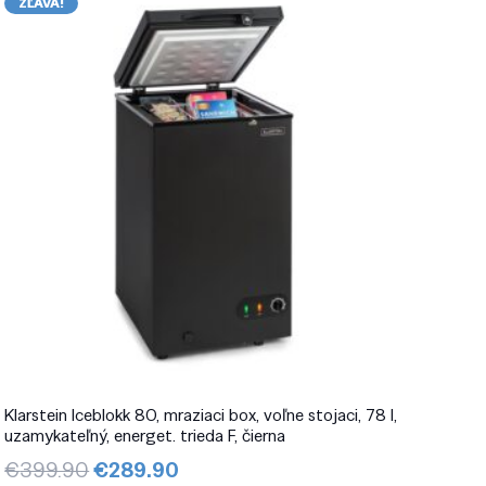
ZĽAVA!
Klarstein Iceblokk 80, mraziaci box, voľne stojaci, 78 l,
uzamykateľný, energet. trieda F, čierna
Pôvodná
Aktuálna
€
399.90
€
289.90