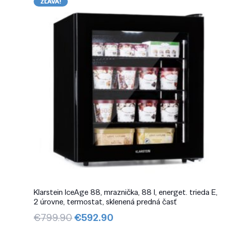
ZĽAVA!
Klarstein IceAge 88, mraznička, 88 l, energet. trieda E,
2 úrovne, termostat, sklenená predná časť
Pôvodná
Aktuálna
€
799.90
€
592.90