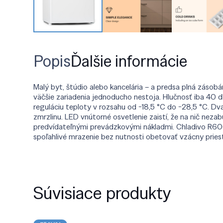
Popis
Ďalšie informácie
Malý byt, štúdio alebo kancelária – a predsa plná zásob
väčšie zariadenia jednoducho nestoja. Hlučnosť iba 40 
reguláciu teploty v rozsahu od −18,5 °C do −28,5 °C. Dv
zmrzlinu. LED vnútorné osvetlenie zaistí, že na nič nez
predvídateľnými prevádzkovými nákladmi. Chladivo R600a.
spoľahlivé mrazenie bez nutnosti obetovať vzácny priest
Súvisiace produkty