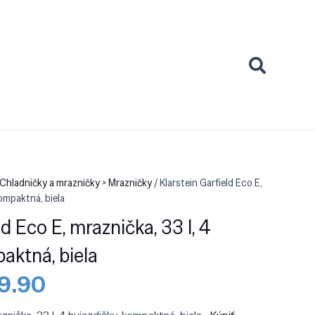
Chladničky a mrazničky > Mrazničky
/ Klarstein Garfield Eco E,
kompaktná, biela
ld Eco E, mraznička, 33 l, 4
aktná, biela
odná
Aktuálna
9.90
a
cena
:
je: