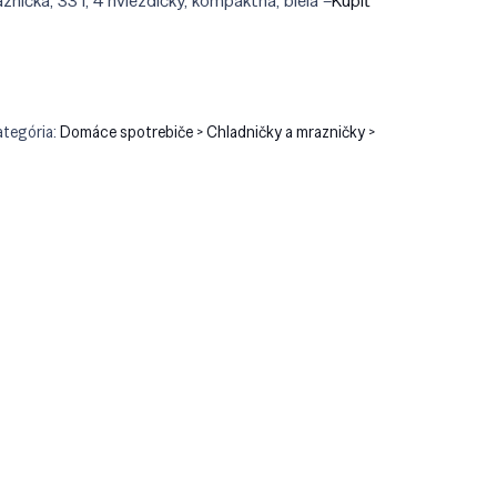
aznička, 33 l, 4 hviezdičky, kompaktná, biela –
Kúpiť
9.90.
€179.90.
ategória:
Domáce spotrebiče > Chladničky a mrazničky >