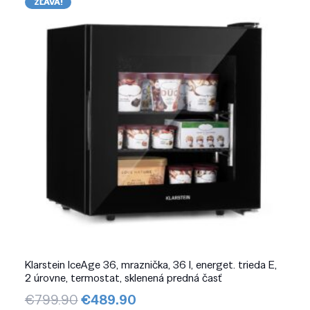
ZĽAVA!
Klarstein IceAge 36, mraznička, 36 l, energet. trieda E,
2 úrovne, termostat, sklenená predná časť
Pôvodná
Aktuálna
€
799.90
€
489.90