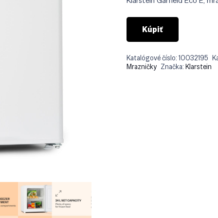
Klarstein Garfield Eco E, mr
€25
Kúpiť
Katalógové číslo:
10032195
K
Mrazničky
Značka:
Klarstein