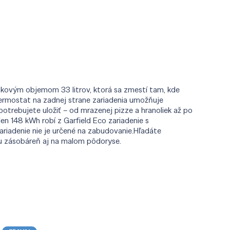
žitkovým objemom 33 litrov, ktorá sa zmestí tam, kde
termostat na zadnej strane zariadenia umožňuje
potrebujete uložiť – od mrazenej pizze a hranoliek až po
en 148 kWh robí z Garfield Eco zariadenie s
ariadenie nie je určené na zabudovanie.Hľadáte
dnu zásobáreň aj na malom pôdoryse.