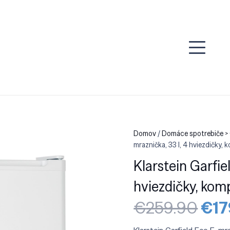
Domov
/
Domáce spotrebiče > 
mraznička, 33 l, 4 hviezdičky, 
Klarstein Garfie
hviezdičky, komp
Pôv
€
259.90
€
17
cen
bola