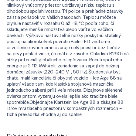
hliníkový vnútorný priestor udržiavajú nízku teplotu s
dlhodobou spoľahlivosťou. Tri police a prehľadné zásuvky
zaistia poriadok vo Vašich zásobách. Teplotu môžete
plynule nastaviť v rozsahu 0 až −18 °C podľa toho, či
skladujete menšie množstvá alebo varíte vo väčších
dávkach. Výškovo nastaviteľné nôžky poskytnú stabilný
postoj na akomkoľvek povrchu.Biele LED vnútorné
osvetlenie rovnomerne ozaruje celý priestor bez tieňov –
na prvý pohľad viete, čo máte v zásobe. Chladivo R290 má
nízky potenciál globálneho otepľovania. Ročná spotreba
energie je 3 113 kWh/rok; zariadenie sa zapojí do bežnej
domácej zásuvky (220–240 V~, 50 Hz).Študentský byt,
chata, malá kancelária či obytné vozidlo – Ice Age 88 sa
uplatní všade tam, kde klasická stojanová mraznička
jednoducho zaberá príliš veľa miesta. Dizajnové sklenené
dvierka pritom vyzerajú oveľa lepšie ako tradičné biele
spotrebiče.Objednajte Klarstein Ice Age 88 a získajte 88
litrov mraziaceho priestoru v kompaktných rozmeroch –
tichá prevádzka vhodná aj do spálne.