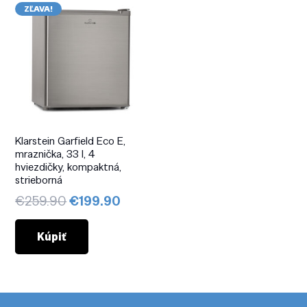
ZĽAVA!
Klarstein Garfield Eco E,
mraznička, 33 l, 4
hviezdičky, kompaktná,
strieborná
Pôvodná
Aktuálna
€
259.90
€
199.90
cena
cena
bola:
je:
Kúpiť
€259.90.
€199.90.