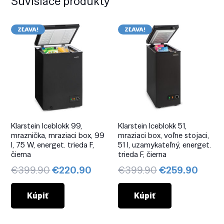
Súvisiace produkty
ZĽAVA!
ZĽAVA!
Klarstein Iceblokk 99,
Klarstein Iceblokk 51,
mraznička, mraziaci box, 99
mraziaci box, voľne stojaci,
l, 75 W, energet. trieda F,
51 l, uzamykateľný, energet.
čierna
trieda F, čierna
Pôvodná
Aktuálna
Pôvodná
Aktuá
€
399.90
€
220.90
€
399.90
€
259.90
cena
cena
cena
cena
bola:
je:
bola:
je:
Kúpiť
Kúpiť
€399.90.
€220.90.
€399.90.
€259.