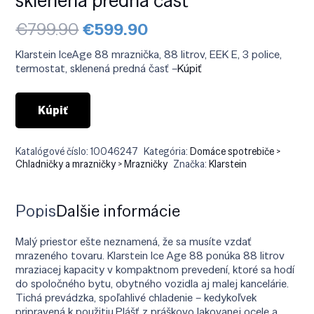
Pôvodná
Aktuálna
€
799.90
€
599.90
cena
cena
bola:
je:
Klarstein IceAge 88 mraznička, 88 litrov, EEK E, 3 police,
€799.90.
€599.90.
termostat, sklenená predná časť –
Kúpiť
Kúpiť
Katalógové číslo:
10046247
Kategória:
Domáce spotrebiče >
Chladničky a mrazničky > Mrazničky
Značka:
Klarstein
Popis
Ďalšie informácie
Malý priestor ešte neznamená, že sa musíte vzdať
mrazeného tovaru. Klarstein Ice Age 88 ponúka 88 litrov
mraziacej kapacity v kompaktnom prevedení, ktoré sa hodí
do spoločného bytu, obytného vozidla aj malej kancelárie.
Tichá prevádzka, spoľahlivé chladenie – kedykoľvek
pripravená k použitiu.Plášť z práškovo lakovanej ocele a