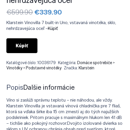
Pôvodná
Aktuálna
€
599.90
€
339.90
cena
cena
bola:
je:
Klarstein Vinovilla 7 built-in Uno, vstavaná vinotéka, sklo,
€599.90.
€339.90.
nehrdzavejúca oceľ –
Kúpiť
Kúpiť
Katalógové číslo:
10036179
Kategória:
Domáce spotrebiče >
Vinotéky > Podstavné vinotéky
Značka:
Klarstein
Popis
Ďalšie informácie
Víno si zaslúži správnu teplotu – nie náhodou, ale vždy.
Klarstein Vinovilla je vstavaná vínová chladnička pre 7 fliaš,
ktorá sa vďaka šírke iba 15 cm zmestí aj do tých najužších
podskriniek. Pritom pracuje s maximálnym hlukom len 41 dB
– tichšie ako pokojný rozhovor.Dvojito izolované dvierka so
sklom s UV ochranou chránia obsah pred svetlom, ktoré