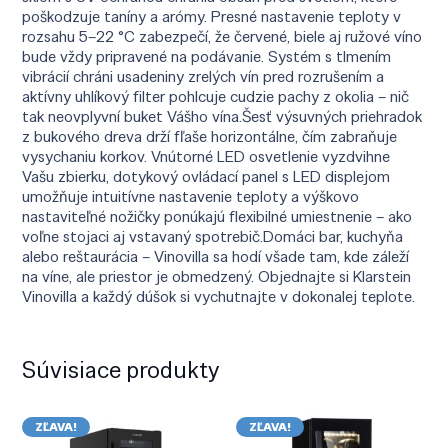
poškodzuje taníny a arómy. Presné nastavenie teploty v
rozsahu 5–22 °C zabezpečí, že červené, biele aj ružové víno
bude vždy pripravené na podávanie. Systém s tlmením
vibrácií chráni usadeniny zrelých vín pred rozrušením a
aktívny uhlíkový filter pohlcuje cudzie pachy z okolia – nič
tak neovplyvní buket Vášho vína.Šesť výsuvných priehradok
z bukového dreva drží fľaše horizontálne, čím zabraňuje
vysychaniu korkov. Vnútorné LED osvetlenie vyzdvihne
Vašu zbierku, dotykový ovládací panel s LED displejom
umožňuje intuitívne nastavenie teploty a výškovo
nastaviteľné nožičky ponúkajú flexibilné umiestnenie – ako
voľne stojaci aj vstavaný spotrebič.Domáci bar, kuchyňa
alebo reštaurácia – Vinovilla sa hodí všade tam, kde záleží
na víne, ale priestor je obmedzený. Objednajte si Klarstein
Vinovilla a každý dúšok si vychutnajte v dokonalej teplote.
Súvisiace produkty
ZĽAVA!
ZĽAVA!