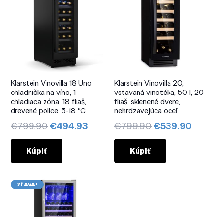
Klarstein Vinovilla 18 Uno
Klarstein Vinovilla 20,
chladnička na víno, 1
vstavaná vinotéka, 50 l, 20
chladiaca zóna, 18 fliaš,
fliaš, sklenené dvere,
drevené police, 5-18 °C
nehrdzavejúca oceľ
Pôvodná
Aktuálna
Pôvodná
Aktuá
€
799.90
€
494.93
€
799.90
€
539.90
cena
cena
cena
cena
bola:
je:
bola:
je:
Kúpiť
Kúpiť
€799.90.
€494.93.
€799.90.
€539.
ZĽAVA!