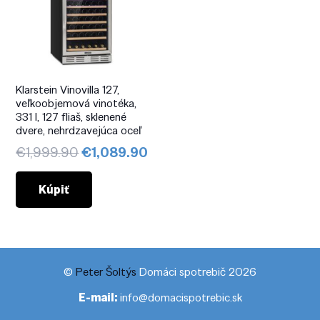
Klarstein Vinovilla 127,
veľkoobjemová vinotéka,
331 l, 127 fliaš, sklenené
dvere, nehrdzavejúca oceľ
Pôvodná
Aktuálna
€
1,999.90
€
1,089.90
cena
cena
bola:
je:
Kúpiť
€1,999.90.
€1,089.90.
©
Peter Šoltýs
Domáci spotrebič 2026
E-mail:
info@domacispotrebic.sk