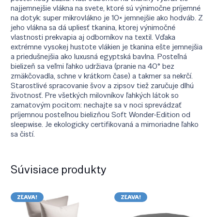
najjemnejšie vlákna na svete, ktoré sú výnimočne príjemné
na dotyk: super mikrovlákno je 10× jemnejšie ako hodváb. Z
jeho vlákna sa dá upliesť tkanina, ktorej výnimočné
vlastnosti prekvapia aj odborníkov na textil. Vďaka
extrémne vysokej hustote vlákien je tkanina ešte jemnejšia
a priedušnejšia ako luxusná egyptská bavlna. Posteľná
bielizeň sa veľmi ľahko udržiava (pranie na 40° bez
zmäkčovadla, schne v krátkom čase) a takmer sa nekrčí.
Starostlivé spracovanie švov a zipsov tiež zaručuje dlhú
životnosť. Pre všetkých milovníkov ľahkých látok so
zamatovým pocitom: nechajte sa v noci sprevádzať
príjemnou posteľnou bielizňou Soft Wonder-Edition od
sleepwise. Je ekologicky certifikovaná a mimoriadne ľahko
sa čistí.
Súvisiace produkty
ZĽAVA!
ZĽAVA!