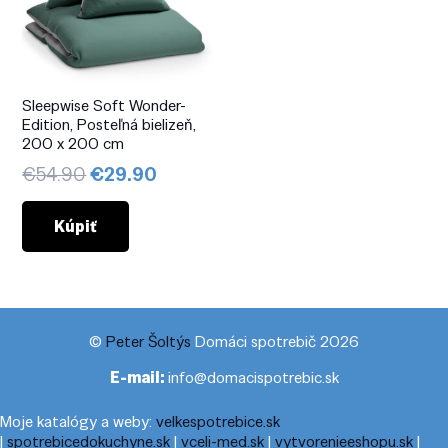
Sleepwise Soft Wonder-
Edition, Posteľná bielizeň,
200 x 200 cm
Pôvodná
Aktuálna
€
54.90
€
29.90
cena
cena
bola:
je:
Kúpiť
€54.90.
€29.90.
©
Peter Šoltýs
Domáci spotrebič 2026
E-mail:
info@domacispotrebic.sk
Moje katalógy a weby:
velkespotrebice.sk
|
spotrebicedokuchyne.sk
|
vceli-med.sk
|
vytvorenieeshopu.sk
|