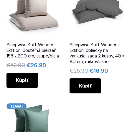
Sleepwise Soft Wonder-
Sleepwise Soft Wonder-
Edition, posteľná bielizeň,
Edition, obliečky na
155 x 200 cm, taupe/biela
vankúše, sada 2 kusov, 40 ×
80 cm, mikrovlákno
Pôvodná
Aktuálna
€
52.90
€
26.90
Pôvodná
Aktuálna
€
25.90
€
16.90
cena
cena
cena
cena
bola:
je:
Kúpiť
bola:
je:
Kúpiť
€52.90.
€26.90.
€25.90.
€16.90.
ZĽAVA!