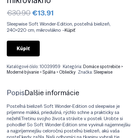
Pôvodná
Aktuálna
€
30.90
€
13.91
cena
cena
bola:
je:
Sleepwise Soft Wonder-Edition, posteľná bielizeň,
€30.90.
€13.91.
240×220 cm, mikrovlákno –
Kúpiť
Kúpiť
Katalógové číslo:
10039959
Kategória:
Domáce spotrebiče >
Moderné bývanie > Spálňa > Obliečky
Značka:
Sleepwise
Popis
Ďalšie informácie
Posteľná bielizeň Soft Wonder-Edition od sleepwise je
príjemne mäkká, priedušná, rýchlo schne a prakticky sa
nežehlí.Tretinu svojho života strávite v posteli. Urobte si
pohodlie! So Soft Wonder-Edition sme vyvinuli najjemnejšiu
a najpríjemnejšiu celoročnú posteľnú bielizeň, akú vaša
posteľ kedy zažila. Naši odborníci na tkaniny vybrali tie