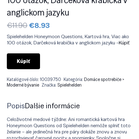
anglickom jazyku
Pôvodná
Aktuálna
€
11.90
€
8.93
cena
cena
bola:
je:
Spielehelden Honeymoon Questions, Kartová hra, Viac ako
€11.90.
€8.93.
100 otázok, Darčeková krabička v anglickom jazyku –
Kúpiť
Kúpiť
Katalógové číslo:
10039750
Kategória:
Domáce spotrebiče >
Moderné bývanie
Značka:
Spielehelden
Popis
Ďalšie informácie
Celoživotné medové týždne: Ani romantická kartová hra
Honeymoon Questions od Spielehelden nemôže splniť toto
želanie – ale jedinečná hra pre páry dokáže znovu a znovu
rozochvievať čarovné pocity a spomienky. Spoločne si