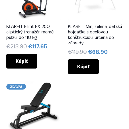
KLARFIT Ellifit FX 250,
KLARFIT Miri, zelená, detská
eliptický trenažér, merač
hojdačka s oceľovou
pulzu, do 110 kg
konštrukciou, určená do
záhrady
Pôvodná
Aktuálna
€
213.90
€
117.65
Pôvodná
Aktuáln
€
119.90
€
68.90
cena
cena
cena
cena
bola:
je:
Kúpiť
bola:
je:
Kúpiť
€213.90.
€117.65.
€119.90.
€68.90.
ZĽAVA!