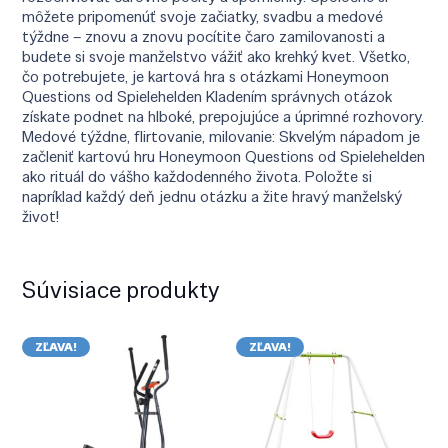
môžete pripomenúť svoje začiatky, svadbu a medové
týždne – znovu a znovu pocítite čaro zamilovanosti a
budete si svoje manželstvo vážiť ako krehký kvet. Všetko,
čo potrebujete, je kartová hra s otázkami Honeymoon
Questions od Spielehelden Kladením správnych otázok
získate podnet na hlboké, prepojujúce a úprimné rozhovory.
Medové týždne, flirtovanie, milovanie: Skvelým nápadom je
začleniť kartovú hru Honeymoon Questions od Spielehelden
ako rituál do vášho každodenného života. Položte si
napríklad každý deň jednu otázku a žite hravý manželský
život!
Súvisiace produkty
ZĽAVA!
ZĽAVA!