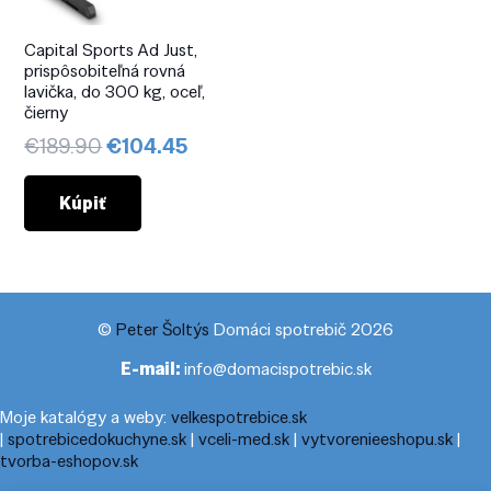
Capital Sports Ad Just,
prispôsobiteľná rovná
lavička, do 300 kg, oceľ,
čierny
Pôvodná
Aktuálna
€
189.90
€
104.45
cena
cena
bola:
je:
Kúpiť
€189.90.
€104.45.
©
Peter Šoltýs
Domáci spotrebič 2026
E-mail:
info@domacispotrebic.sk
Moje katalógy a weby:
velkespotrebice.sk
|
spotrebicedokuchyne.sk
|
vceli-med.sk
|
vytvorenieeshopu.sk
|
tvorba-eshopov.sk