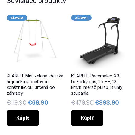
Súvisiace produkty
ZĽAVA!
ZĽAVA!
KLARFIT Miri, zelená, detská
KLARFIT Pacemaker X3,
hojdačka s oceľovou
bežecký pás, 1,5 HP, 12
konštrukciou, určená do
km/h, merač pulzu, 3 uhly
záhrady
stúpania
Pôvodná
Aktuálna
Pôvodná
Aktuá
€
119.90
€
68.90
€
479.90
€
393.90
cena
cena
cena
cena
bola:
je:
bola:
je:
Kúpiť
Kúpiť
€119.90.
€68.90.
€479.90.
€393.