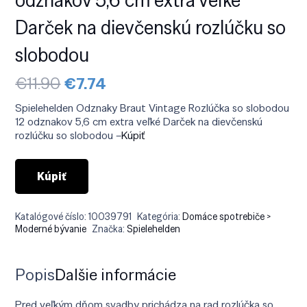
Darček na dievčenskú rozlúčku so
slobodou
Pôvodná
Aktuálna
€
11.90
€
7.74
cena
cena
bola:
je:
Spielehelden Odznaky Braut Vintage Rozlúčka so slobodou
€11.90.
€7.74.
12 odznakov 5,6 cm extra veľké Darček na dievčenskú
rozlúčku so slobodou –
Kúpiť
Kúpiť
Katalógové číslo:
10039791
Kategória:
Domáce spotrebiče >
Moderné bývanie
Značka:
Spielehelden
Popis
Ďalšie informácie
Pred veľkým dňom svadby prichádza na rad rozlúčka so