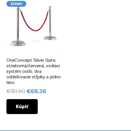
ZĽAVA!
OneConcept Silver Gate,
strieborná/červená, vodiaci
systém osôb, dva
oddeľovacie stĺpiky a jedno
lano
Pôvodná
Aktuálna
€
151.90
€
68.36
cena
cena
bola:
je:
Kúpiť
€151.90.
€68.36.