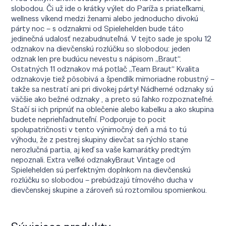
slobodou. Či už ide o krátky výlet do Paríža s priateľkami,
wellness víkend medzi ženami alebo jednoducho divokú
párty noc – s odznakmi od Spielehelden bude táto
jedinečná udalosť nezabudnuteľná. V tejto sade je spolu 12
odznakov na dievčenskú rozlúčku so slobodou: jeden
odznak len pre budúcu nevestu s nápisom „Braut“.
Ostatných 11 odznakov má potlač „Team Braut“ Kvalita
odznakovje tiež pôsobivá a špendlík mimoriadne robustný –
takže sa nestratí ani pri divokej párty! Nádherné odznaky sú
väčšie ako bežné odznaky , a preto sú ľahko rozpoznateľné.
Stačí si ich pripnúť na oblečenie alebo kabelku a ako skupina
budete nepriehľadnuteľní. Podporuje to pocit
spolupatričnosti v tento výnimočný deň a má to tú
výhodu, že z pestrej skupiny dievčat sa rýchlo stane
nerozlučná partia, aj keď sa vaše kamarátky predtým
nepoznali. Extra veľké odznakyBraut Vintage od
Spielehelden sú perfektným doplnkom na dievčenskú
rozlúčku so slobodou – prebúdzajú tímového ducha v
dievčenskej skupine a zároveň sú roztomilou spomienkou.