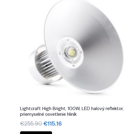
Lightcraft High Bright, 100W, LED halový reflektor,
priemyselné osvetlenie hliník
Pôvodná
Aktuálna
€
255.90
€
115.16
cena
cena