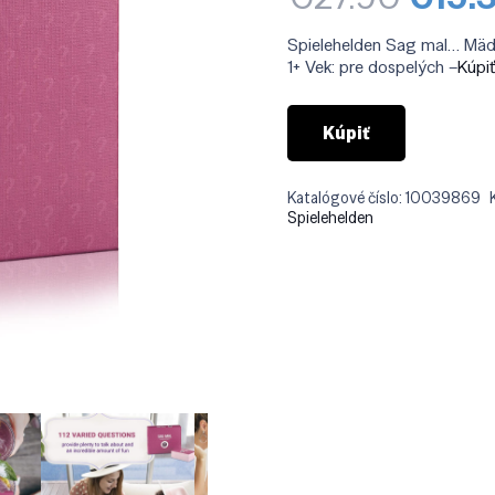
cena
bola:
Spielehelden Sag mal… Mäd
€27.
1+ Vek: pre dospelých –
Kúpi
Kúpiť
Katalógové číslo:
10039869
Spielehelden