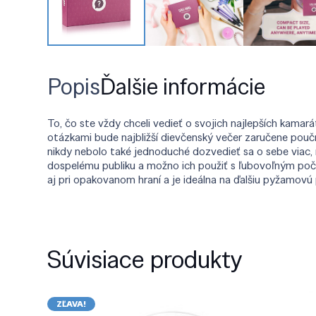
Popis
Ďalšie informácie
To, čo ste vždy chceli vedieť o svojich najlepších kama
otázkami bude najbližší dievčenský večer zaručene poučn
nikdy nebolo také jednoduché dozvedieť sa o sebe viac,
dospelému publiku a možno ich použiť s ľubovoľným p
aj pri opakovanom hraní a je ideálna na ďalšiu pyžamovú
Súvisiace produkty
ZĽAVA!