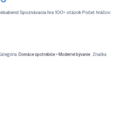
cena
je:
elsabend Spoznávacia hra 100+ otázok Počet hráčov:
90.
€15.35.
ť
Kategória:
Domáce spotrebiče > Moderné bývanie
Značka: