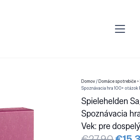
Domov
/
Domáce spotrebiče >
Spoznávacia hra 100+ otázok P
Spielehelden S
Spoznávacia hra
Vek: pre dospel
Pôvo
€
27.90
€
15.