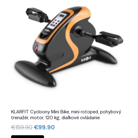
KLARFIT Cycloony Mini Bike, mini rotoped, pohybový
trenažér, motor, 120 kg, diaľkové ovládanie
Pôvodná
Aktuálna
€
159.90
€
99.90
cena
cena