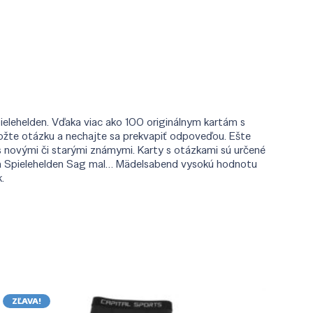
pielehelden. Vďaka viac ako 100 originálnym kartám s
oložte otázku a nechajte sa prekvapiť odpoveďou. Ešte
s novými či starými známymi. Karty s otázkami sú určené
a Spielehelden Sag mal… Mädelsabend vysokú hodnotu
.
ZĽAVA!