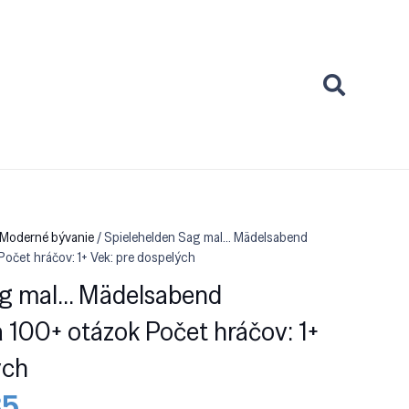
 Moderné bývanie
/ Spielehelden Sag mal… Mädelsabend
očet hráčov: 1+ Vek: pre dospelých
ag mal… Mädelsabend
 100+ otázok Počet hráčov: 1+
ých
dná
Aktuálna
35