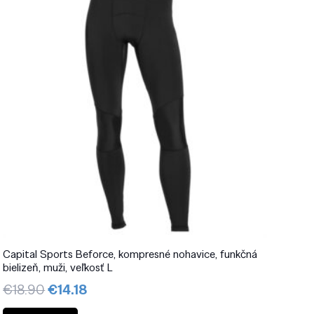
Capital Sports Beforce, kompresné nohavice, funkčná
bielizeň, muži, veľkosť L
Pôvodná
Aktuálna
€
18.90
€
14.18
cena
cena