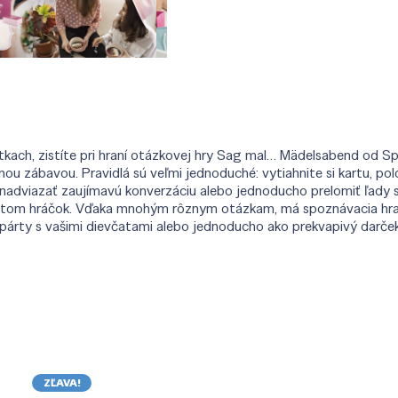
rátkach, zistíte pri hraní otázkovej hry Sag mal… Mädelsabend od S
ou zábavou. Pravidlá sú veľmi jednoduché: vytiahnite si kartu, p
 nadviazať zaujímavú konverzáciu alebo jednoducho prelomiť ľady 
očtom hráčok. Vďaka mnohým rôznym otázkam, má spoznávacia hr
 párty s vašimi dievčatami alebo jednoducho ako prekvapivý darček
ZĽAVA!