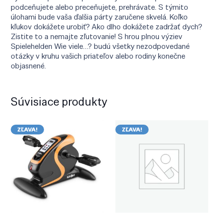
podceňujete alebo preceňujete, prehrávate. S týmito
úlohami bude vaša ďalšia párty zaručene skvelá. Koľko
kľukov dokážete urobiť? Ako dlho dokážete zadržať dych?
Zistite to a nemajte zľutovanie! S hrou plnou výziev
Spielehelden Wie viele…? budú všetky nezodpovedané
otázky v kruhu vašich priateľov alebo rodiny konečne
objasnené.
Súvisiace produkty
ZĽAVA!
ZĽAVA!