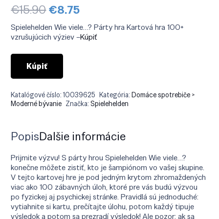
Pôvodná
Aktuálna
€
15.90
€
8.75
cena
cena
bola:
je:
Spielehelden Wie viele…? Párty hra Kartová hra 100+
€15.90.
€8.75.
vzrušujúcich výziev –
Kúpiť
Kúpiť
Katalógové číslo:
10039625
Kategória:
Domáce spotrebiče >
Moderné bývanie
Značka:
Spielehelden
Popis
Ďalšie informácie
Prijmite výzvu! S párty hrou Spielehelden Wie viele…?
konečne môžete zistiť, kto je šampiónom vo vašej skupine.
V tejto kartovej hre je pod jedným krytom zhromaždených
viac ako 100 zábavných úloh, ktoré pre vás budú výzvou
po fyzickej aj psychickej stránke. Pravidlá sú jednoduché:
vytiahnite si kartu, prečítajte úlohu, potom každý tipuje
výsledok a potom sa prezradí výsledok! Ale pozor: ak sa