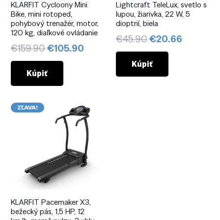
KLARFIT Cycloony Mini
Lightcraft TeleLux, svetlo s
Bike, mini rotoped,
lupou, žiarivka, 22 W, 5
pohybový trenažér, motor,
dioptrií, biela
120 kg, diaľkové ovládanie
Pôvodná
Aktuáln
€
45.90
€
20.66
Pôvodná
Aktuálna
€
159.90
€
105.90
cena
cena
cena
cena
bola:
je:
Kúpiť
bola:
je:
Kúpiť
€45.90.
€20.66.
€159.90.
€105.90.
ZĽAVA!
KLARFIT Pacemaker X3,
bežecký pás, 1,5 HP, 12