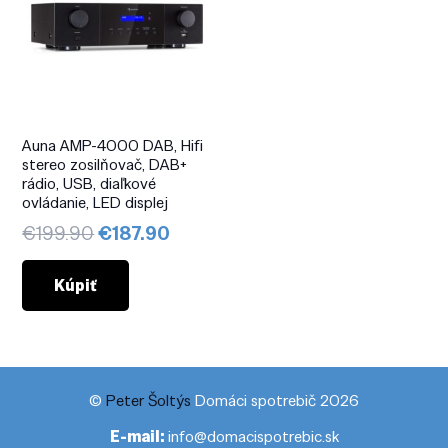
Auna AMP-4000 DAB, Hifi
stereo zosilňovač, DAB+
rádio, USB, diaľkové
ovládanie, LED displej
Pôvodná
Aktuálna
€
199.90
€
187.90
cena
cena
bola:
je:
Kúpiť
€199.90.
€187.90.
©
Peter Šoltýs
Domáci spotrebič 2026
E-mail:
info@domacispotrebic.sk