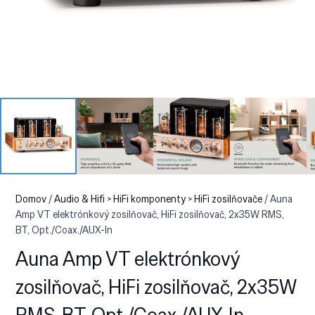
Domov
/
Audio & Hifi > HiFi komponenty > HiFi zosilňovače
/ Auna
Amp VT elektrónkový zosilňovač, HiFi zosilňovač, 2x35W RMS,
BT, Opt./Coax./AUX-In
Auna Amp VT elektrónkový
zosilňovač, HiFi zosilňovač, 2x35W
RMS, BT, Opt./Coax./AUX-In