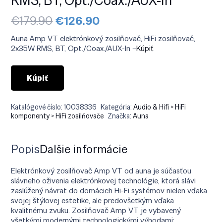
Pôvodná
Aktuálna
€
179.90
€
126.90
cena
cena
bola:
je:
Auna Amp VT elektrónkový zosilňovač, HiFi zosilňovač,
€179.90.
€126.90.
2x35W RMS, BT, Opt./Coax./AUX-In –
Kúpiť
Kúpiť
Katalógové číslo:
10038336
Kategória:
Audio & Hifi > HiFi
komponenty > HiFi zosilňovače
Značka:
Auna
Popis
Ďalšie informácie
Elektrónkový zosilňovač Amp VT od auna je súčasťou
slávneho oživenia elektrónkovej technológie, ktorá slávi
zaslúžený návrat do domácich Hi-Fi systémov nielen vďaka
svojej štýlovej estetike, ale predovšetkým vďaka
kvalitnému zvuku. Zosilňovač Amp VT je vybavený
všetkými modernými technologickými výhodami: