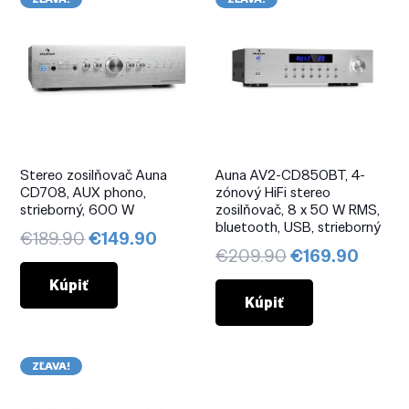
Stereo zosilňovač Auna
Auna AV2-CD850BT, 4-
CD708, AUX phono,
zónový HiFi stereo
strieborný, 600 W
zosilňovač, 8 x 50 W RMS,
bluetooth, USB, strieborný
Pôvodná
Aktuálna
€
189.90
€
149.90
Pôvodná
Aktuá
€
209.90
€
169.90
cena
cena
cena
cena
bola:
je:
Kúpiť
bola:
je:
Kúpiť
€189.90.
€149.90.
€209.90.
€169.
ZĽAVA!