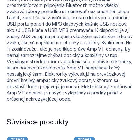
prostredníctvom pripojenia Bluetooth možno všetky
zvukové súbory pohodlne streamovať cez smartfón alebo
tablet, zatiaľ čo sa zosilňovač prostredníctvom predného
USB portu ponorí do MP3 dátových knižníc USB nosičov,
ako sú USB kľúče a USB MP3 prehrávače. K dispozícii je aj
zadný AUX vstup na pripojenie všetkých ostatných zdrojov
zvuku, ako sú napríklad notebooky a tablety. Kvalitnému Hi-
Fi zosilňovaču , ako je napríklad práve Amp VT od auna, by
nemal samozrejme chýbať optický a koaxiálny vstup.
Vizuálnym stredobodom zariadenia sú pôsobivé elektrónky,
ktoré dodávajú zosilňovaču Amp VT neopakovateľný
nostalgický šarm. Elektrónky vykresľujú na prevádzkovej
úrovni hrejivý, empatický zvukový obraz, v ktorom sa
obzvlášť dobre prejavujú jemnosti. Elektrónkový zosilňovač
Amp VT od auna je navyše vylepšený o predný panel z
brúsenej nehrdzavejúcej ocele.
Súvisiace produkty
ZĽAVA!
ZĽAVA!