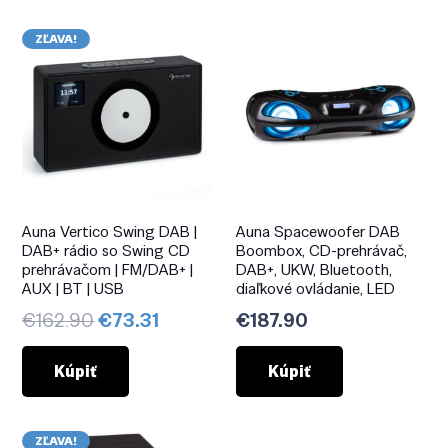
ZĽAVA!
Auna Vertico Swing DAB |
Auna Spacewoofer DAB
DAB+ rádio so Swing CD
Boombox, CD-prehrávač,
prehrávačom | FM/DAB+ |
DAB+, UKW, Bluetooth,
AUX | BT | USB
diaľkové ovládanie, LED
Pôvodná
Aktuálna
€
162.90
€
73.31
€
187.90
cena
cena
bola:
je:
Kúpiť
Kúpiť
€162.90.
€73.31.
ZĽAVA!