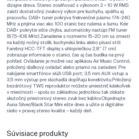
dizajne dreva. Stereo zosilňovač s výkonom 2 × 10 W RMS
zaistí dostatočný zvukový výkon pre kuchyňu, spálňu aj
pracovňu. DAB+ tuner pokrýva frekvenčné pásmo 174–240
MHz a prijíma viac ako 100 staníc bez rušenia a šumu. Kde
DAB+ pokrytie ešte chýba, automaticky nastúpi FM tuner
(87,5–108 MHz).Zariadenie s rozmermi 15–20 cm sa zmestí
na každý nočný stolík, kuchynskú linku alebo písací stôl.
Farebný HCC-TFT displej s uhlopriečkou 2,8″ (7 cm)
zobrazuje informácie o stanici, čas aj čas budíka na prvý
pohľad. Ovládanie je možné cez aplikáciu Air Music Control,
priložený diaľkový ovládač alebo priamo na zariadení. Pre
nabíjanie smartfónov slúži USB port; 3,5 mm AUX vstup a
3,5 mm výstup pre slúchadlá dopĺňajú konektivitu.Priložený
bezdrôtový TWS reproduktor môžete umiestniť kdekoľvek
v miestnosti – spolu so základnou jednotkou tak získate
skutočný priestorový stereo zvuk bez káblov.Objednajte
Auna Silver/Black Star Mini ešte dnes a užite si digitálne
rádio v pravej stereo kvalite – každý deň.
Súvisiace produkty