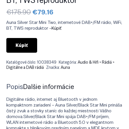
Pôvodná
Aktuálna
€
175.90
€
79.16
cena
cena
bola:
je:
Auna Silver Star Mini Two, internetové DAB+/FM rádio, WiFi,
€175.90.
€79.16.
BT, TWS reproduktor –
Kúpiť
Kúpiť
Katalógové číslo:
10038349
Kategória:
Audio & Hifi > Rádiá >
Digitálne a DAB rádiá
Značka:
Auna
Popis
Ďalšie informácie
Digitálne rádio, internet aj Bluetooth v jednom
kompaktnom zariadení – Auna Silver/Black Star Mini prináša
čistý zvuk a stovky staníc do každej miestnosti Vášho
domova.Silver/Black Star Mini spája DAB+/FM príjem,
WLAN internetové rádio a Bluetooth 5.0 v elegantnom
kompakte s hliníkovým predným panelom a MDF krytom v