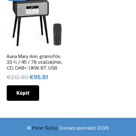
Auna Mary Ann, gramofón,
33 ⅓ / 45 / 78 otáčok/min,
CD, DAB+, UKW, BT, USB
Pôvodná
Aktuálna
€
212.90
€
95.81
cena
cena
bola:
je:
Kúpiť
€212.90.
€95.81.
©
Peter Šoltýs
Domáci spotrebič 2026