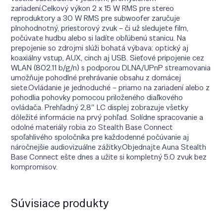
zariadení.Celkový výkon 2 x 15 W RMS pre stereo
reproduktory a 30 W RMS pre subwoofer zaručuje
plnohodnotný, priestorový zvuk – či už sledujete film,
počúvate hudbu alebo si ladíte obľúbenú stanicu. Na
prepojenie so zdrojmi slúži bohatá výbava: optický aj
koaxiálny vstup, AUX, cinch aj USB. Sieťové pripojenie cez
WLAN (802.11 b/g/n) s podporou DLNA/UPnP streamovania
umožňuje pohodlné prehrávanie obsahu z domácej
siete.Ovládanie je jednoduché – priamo na zariadení alebo z
pohodlia pohovky pomocou priloženého diaľkového
ovládača. Prehľadný 2,8″ LC displej zobrazuje všetky
dôležité informácie na prvý pohľad. Solídne spracovanie a
odolné materiály robia zo Stealth Base Connect
spoľahlivého spoločníka pre každodenné počúvanie aj
náročnejšie audiovizuálne zážitky.Objednajte Auna Stealth
Base Connect ešte dnes a užite si kompletný 5.0 zvuk bez
kompromisov.
Súvisiace produkty