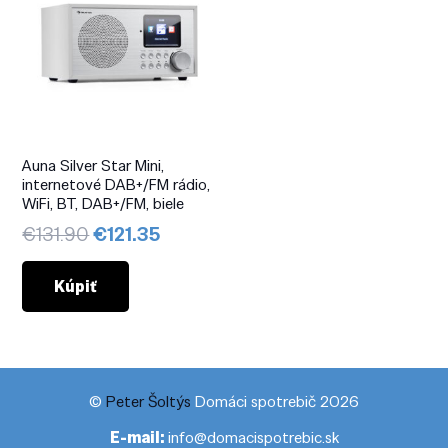
Auna Silver Star Mini,
internetové DAB+/FM rádio,
WiFi, BT, DAB+/FM, biele
Pôvodná
Aktuálna
€
131.90
€
121.35
cena
cena
bola:
je:
Kúpiť
€131.90.
€121.35.
©
Peter Šoltýs
Domáci spotrebič 2026
E-mail:
info@domacispotrebic.sk