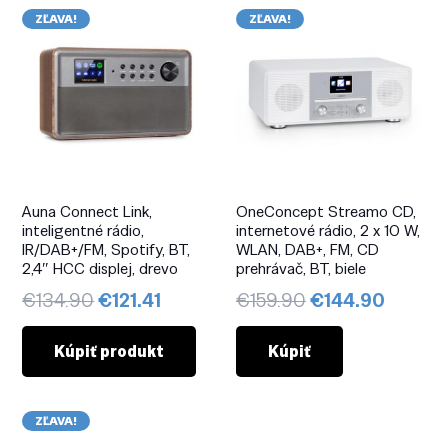
ZĽAVA!
ZĽAVA!
Auna Connect Link,
OneConcept Streamo CD,
inteligentné rádio,
internetové rádio, 2 x 10 W,
IR/DAB+/FM, Spotify, BT,
WLAN, DAB+, FM, CD
2,4″ HCC displej, drevo
prehrávač, BT, biele
Pôvodná
Aktuálna
Pôvodná
Aktuál
€
134.90
€
121.41
€
159.90
€
144.90
cena
cena
cena
cena
bola:
je:
bola:
je:
Kúpiť produkt
Kúpiť
€134.90.
€121.41.
€159.90.
€144.9
ZĽAVA!