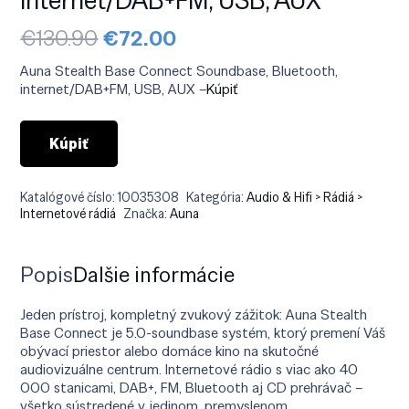
Pôvodná
Aktuálna
€
130.90
€
72.00
cena
cena
bola:
je:
Auna Stealth Base Connect Soundbase, Bluetooth,
€130.90.
€72.00.
internet/DAB+FM, USB, AUX –
Kúpiť
Kúpiť
Katalógové číslo:
10035308
Kategória:
Audio & Hifi > Rádiá >
Internetové rádiá
Značka:
Auna
Popis
Ďalšie informácie
Jeden prístroj, kompletný zvukový zážitok: Auna Stealth
Base Connect je 5.0-soundbase systém, ktorý premení Váš
obývací priestor alebo domáce kino na skutočné
audiovizuálne centrum. Internetové rádio s viac ako 40
000 stanicami, DAB+, FM, Bluetooth aj CD prehrávač –
všetko sústredené v jedinom, premyslenom