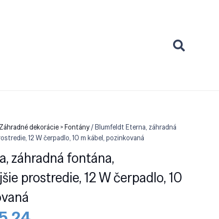
 Záhradné dekorácie > Fontány
/ Blumfeldt Eterna, záhradná
ostredie, 12 W čerpadlo, 10 m kábel, pozinkovaná
a, záhradná fontána,
ie prostredie, 12 W čerpadlo, 10
ovaná
odná
Aktuálna
5.24