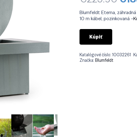
cen
bola
Blumfeldt Eterna, záhradná 
€22
10 m kábel, pozinkovaná –
K
Kúpiť
Katalógové číslo:
10032261
K
Značka:
Blumfeldt