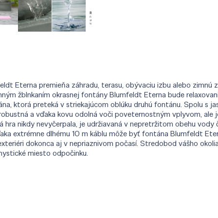
dt Eterna premieňa záhradu, terasu, obývaciu izbu alebo zimnú zá
mným žblnkaním okrasnej fontány Blumfeldt Eterna bude relaxovanie
ána, ktorá preteká v striekajúcom oblúku druhú fontánu. Spolu s j
e robustná a vďaka kovu odolná voči poveternostným vplyvom, ale j
ná hra nikdy nevyčerpala, je udržiavaná v nepretržitom obehu vod
Vďaka extrémne dlhému 10 m káblu môže byť fontána Blumfeldt Ete
teriéri dokonca aj v nepriaznivom počasí. Stredobod vášho okoli
mystické miesto odpočinku.