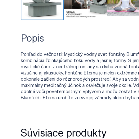
Popis
Pohľad do večnosti: Mystický vodný svet fontány Blumfel
kombinácia žblnkajúceho toku vody a jasnej formy. S je
mystické čaro: z centrálnej fontány sa dvíha vodná font
vizuálne aj akusticky. Fontána Eterna je nielen extrémn
dokonale začlení do rôznorodých prostredí. Aby sa vod
maximálny meditačný účinok a osviežuje svoje okolie. 
odolné voči poveternostným vplyvom a môžu zostať v ex
Blumfeldt Eterna urobíte zo svojej záhrady alebo bytu 
Súvisiace produkty