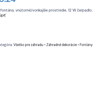
a
cena
:
je:
fontána, vnútorné/vonkajšie prostredie, 12 W čerpadlo,
5.90.
€185.24.
úpiť
ategória:
Všetko pre záhradu > Záhradné dekorácie > Fontány