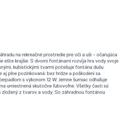
hradu na rekreačné prostredie pre oči a uši – očarujúca
 ešte krajšie. S dvomi fontánami rozvíja hra vody svoje
asnými, kubistickými tvarmi potešuje fontána dušu
e aj plne pozinkovaná: bez hrdze a poškodení sa
y čerpadlom s výkonom 12 W. Jemne šumiac odhaľuje
rna umiestnená skutočne ľubovoľne. Všetky časti sú
a zložený z tvarov a vody: So záhradnou fontánou