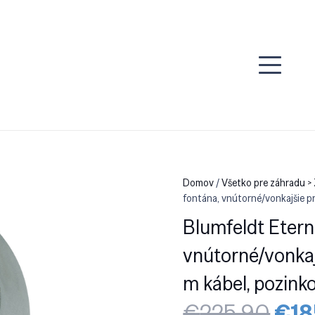
Domov
/
Všetko pre záhradu >
fontána, vnútorné/vonkajšie pr
Blumfeldt Etern
vnútorné/vonkajš
m kábel, pozink
Pôv
€
225.90
€
18