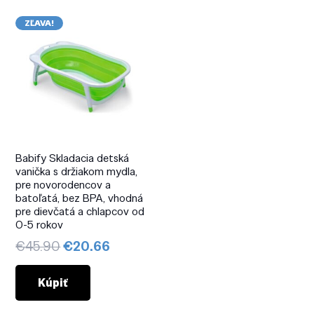
ZĽAVA!
Babify Skladacia detská
vanička s držiakom mydla,
pre novorodencov a
batoľatá, bez BPA, vhodná
pre dievčatá a chlapcov od
0-5 rokov
Pôvodná
Aktuálna
€
45.90
€
20.66
cena
cena
bola:
je:
Kúpiť
€45.90.
€20.66.