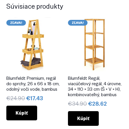
Súvisiace produkty
ZĽAVA!
ZĽAVA!
Blumfeldt Premium, regál
Blumfeldt Regál,
do sprchy, 26 x 66 x 18 cm,
viacúčelový regál, 4 úrovne,
odolný voči vode, bambus
34 × 110 × 33 cm (Š × V × H),
kombinovateľný, bambus
Pôvodná
Aktuálna
€
24.90
€
17.43
Pôvodná
Aktuáln
€
34.90
€
28.62
cena
cena
cena
cena
bola:
je:
Kúpiť
bola:
je:
Kúpiť
€24.90.
€17.43.
€34.90.
€28.62.