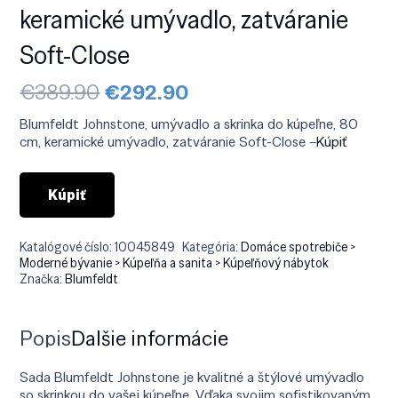
keramické umývadlo, zatváranie
Soft-Close
Pôvodná
Aktuálna
€
389.90
€
292.90
cena
cena
bola:
je:
Blumfeldt Johnstone, umývadlo a skrinka do kúpeľne, 80
€389.90.
€292.90.
cm, keramické umývadlo, zatváranie Soft-Close –
Kúpiť
Kúpiť
Katalógové číslo:
10045849
Kategória:
Domáce spotrebiče >
Moderné bývanie > Kúpeľňa a sanita > Kúpeľňový nábytok
Značka:
Blumfeldt
Popis
Ďalšie informácie
Sada Blumfeldt Johnstone je kvalitné a štýlové umývadlo
so skrinkou do vašej kúpeľne. Vďaka svojim sofistikovaným