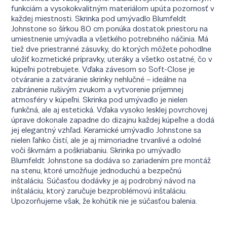
funkciám a vysokokvalitným materiálom upúta pozornosť v
každej miestnosti. Skrinka pod umývadlo Blumfeldt
Johnstone so šírkou 80 cm ponúka dostatok priestoru na
umiestnenie umývadla a všetkého potrebného náčinia. Má
tiež dve priestranné zásuvky, do ktorých môžete pohodlne
uložiť kozmetické prípravky, uteráky a všetko ostatné, čo v
kúpeľni potrebujete. Vďaka závesom so Soft-Close je
otváranie a zatváranie skrinky nehlučné – ideálne na
zabránenie rušivým zvukom a vytvorenie príjemnej
atmosféry v kúpeľni. Skrinka pod umývadlo je nielen
funkčná, ale aj estetická. Vďaka vysoko lesklej povrchovej
úprave dokonale zapadne do dizajnu každej kúpeľne a dodá
jej elegantný vzhľad. Keramické umývadlo Johnstone sa
nielen ľahko čistí, ale je aj mimoriadne trvanlivé a odolné
voči škvrnám a poškriabaniu. Skrinka po umývadlo
Blumfeldt Johnstone sa dodáva so zariadením pre montáž
na stenu, ktoré umožňuje jednoduchú a bezpečnú
inštaláciu. Súčasťou dodávky je aj podrobný návod na
inštaláciu, ktorý zaručuje bezproblémovú inštaláciu.
Upozorňujeme však, že kohútik nie je súčasťou balenia.