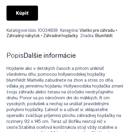
Kúpiť
Katalógové číslo:
10034838
Kategória:
Všetko pre záhradu >
Záhradný nábytok > Záhradné hojdačky
Značka:
Blumfeldt
Popis
Ďalšie informácie
Hojdanie ako v detských časoch a pritom uniknúť
všednému dňu: pomocou hollywoodskej hojdačky
blumfeldt Marbella zabudnete na zhon a stres zo dňa,
vďaka jej jemnému hojdaniu. Hollywoodska hojdačka zmení
tvoju záhradu alebo terasu na útočisko neobyčajného
druhu. Ponor sa po náročnom dni do mäkkých, 8 cm
vysokých, podušiek a nechaj sa unášať pravidelnými
pohybmi hojdačky. Ľahnúť si a užívať si: sklápateľné
operadlo zväčšuje príjemnú plochu záhradnej hojdačky na
rozmery 92 x 145 cm. Teraz už šlofíku nestojí nič v
ceste.Stabilná oceľová konštrukcia stojí vždy stabilne a