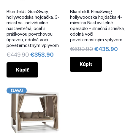
Blumfeldt GranSway,
Blumfeldt FlexiSwing
hollywoodska hojdačka, 3-
hollywoodska hojdačka 4-
miestna, individuálne
miestna Nastaviteľné
nastaviteľná, oceľ s
operadlo + slnečná strieška,
práškovou povrchovou
odolná voči
úpravou, odolná voči
poveternostným vplyvom
poveternostným vplyvom
Pôvodná
Aktuá
€
699.90
€
435.90
Pôvodná
Aktuálna
€
449.90
€
353.90
cena
cena
cena
cena
bola:
je:
Kúpiť
bola:
je:
Kúpiť
€699.90.
€435
€449.90.
€353.90.
ZĽAVA!