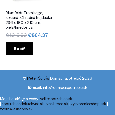
Blumfeldt Eremitage,
luxusná záhradná hojdačka,
236 x 180 x 210 cm,
biela/hnedosivá
Pôvodná
Aktuálna
€
1,016.90
€
864.37
cena
cena
bola:
je:
Kúpiť
€1,016.90.
€864.37.
©
Peter Šoltýs
Domáci spotrebič 2026
E-mail:
info@domacispotrebic.sk
Moje katalógy a weby:
velkespotrebice.sk
|
spotrebicedokuchyne.sk
|
vceli-med.sk
|
vytvorenieeshopu.sk
|
tvorba-eshopov.sk