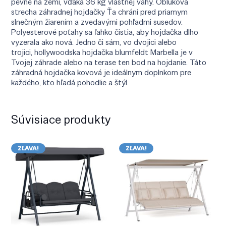
pevne na zemi, vďaka 36 kg vlastnej váhy. Oblúková
strecha záhradnej hojdačky Ťa chráni pred priamym
slnečným žiarením a zvedavými pohľadmi susedov.
Polyesterové poťahy sa ľahko čistia, aby hojdačka dlho
vyzerala ako nová. Jedno či sám, vo dvojici alebo
trojici, hollywoodska hojdačka blumfeldt Marbella je v
Tvojej záhrade alebo na terase ten bod na hojdanie. Táto
záhradná hojdačka kovová je ideálnym doplnkom pre
každého, kto hľadá pohodlie a štýl.
Súvisiace produkty
ZĽAVA!
ZĽAVA!