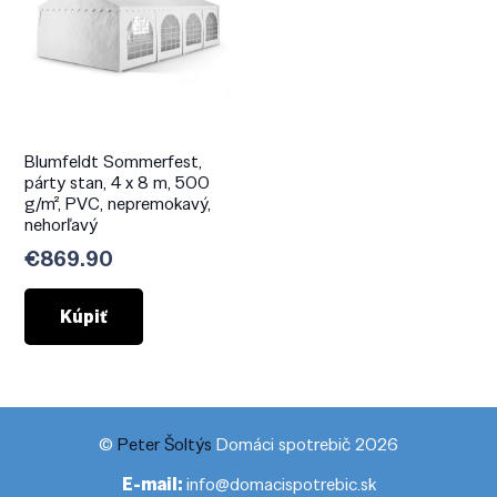
Blumfeldt Sommerfest,
párty stan, 4 x 8 m, 500
g/m², PVC, nepremokavý,
nehorľavý
€
869.90
Kúpiť
©
Peter Šoltýs
Domáci spotrebič 2026
E-mail:
info@domacispotrebic.sk