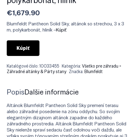
€
1,679.90
Blumfeldt Pantheon Solid Sky, altánok so strechou, 3 x 3
m, polykarbonát, hliník –
Kúpiť
Kúpiť
Katalógové číslo:
10033455
Kategória:
Všetko pre záhradu >
Záhradné altánky & Párty stany
Značka:
Blumfeldt
Popis
Ďalšie informácie
Altánok Blumfeldt Pantheon Solid Sky premení terasu
alebo záhradné posedenie na zónu oddychu. So svojím
elegantným dizajnom altánok zapadne do každého
záhradného prostredia. Altánok Blumfeldt Pantheon Solid
Sky nielenže spraví sedaciu časť odolnou voči dažďu, ale
vďaka svojim tónovaným strešným doskám poskytuje aj 3