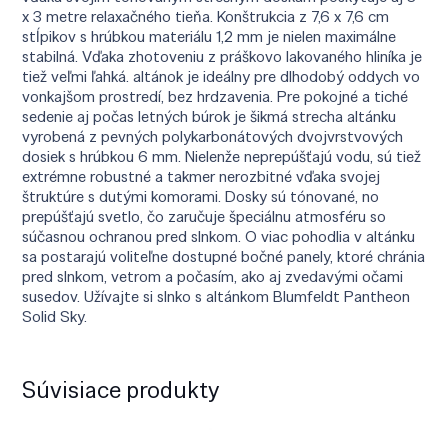
x 3 metre relaxačného tieňa. Konštrukcia z 7,6 x 7,6 cm
stĺpikov s hrúbkou materiálu 1,2 mm je nielen maximálne
stabilná. Vďaka zhotoveniu z práškovo lakovaného hliníka je
tiež veľmi ľahká. altánok je ideálny pre dlhodobý oddych vo
vonkajšom prostredí, bez hrdzavenia. Pre pokojné a tiché
sedenie aj počas letných búrok je šikmá strecha altánku
vyrobená z pevných polykarbonátových dvojvrstvových
dosiek s hrúbkou 6 mm. Nielenže neprepúšťajú vodu, sú tiež
extrémne robustné a takmer nerozbitné vďaka svojej
štruktúre s dutými komorami. Dosky sú tónované, no
prepúšťajú svetlo, čo zaručuje špeciálnu atmosféru so
súčasnou ochranou pred slnkom. O viac pohodlia v altánku
sa postarajú voliteľne dostupné bočné panely, ktoré chránia
pred slnkom, vetrom a počasím, ako aj zvedavými očami
susedov. Užívajte si slnko s altánkom Blumfeldt Pantheon
Solid Sky.
Súvisiace produkty