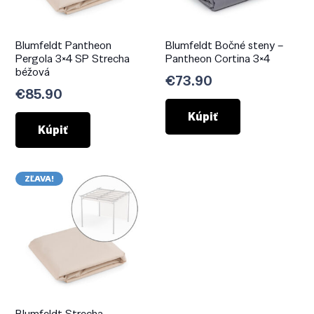
Blumfeldt Pantheon
Blumfeldt Bočné steny –
Pergola 3×4 SP Strecha
Pantheon Cortina 3×4
béžová
€
73.90
€
85.90
Kúpiť
Kúpiť
ZĽAVA!
Blumfeldt Strecha –