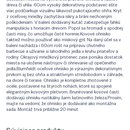
dreva či uhlia. 60cm vysoký dekoratívny podstavec ešte
viac podčiarkuje vizuálnu lákavosť pukotajúceho ohňa. Kryt
z oceľovej mriežky zachytáva iskry a bráni nechceným
poškodeniam. V balení dodávaný kutáč zabezpečuje ľahkú
manipuláciu s horiacim drevom. Popol sa hromadí v spodnej
časti misy, čo umožňuje čisté horenie.Kovové ohnisko
taktiež možno používať ako miskový gril. Na daný účel sa v
balení nachádza i 60cm rošt na prípravu chutného
barbecue a užívanie si lahodného jedla v kruhu priateľov a
rodiny. Okrajový mriežkový prstenec zase ponúka dostatok
miesta na uloženie nástrojov či ohrievanie už opečeného
jedla.Blumfeldt oceľové ohnisko je výrazným dekoratívnym
prvkom aj bez ohňa a atraktívnym stredobodom v záhrade,
na dvore či terase. Ohnisko je kompletne zhotovené z
ocele, postavené na štyroch nohách, ktoré sú spojené
elegantným kovovým pletivom. Brunírované kovové časti
dodávajú ohnisku rustikálny šarm liatinového železa.Prosím,
majte na vedomí, že ohnisko je dodávané ako montážna
sada. Montáž trvá približne 20 minút.