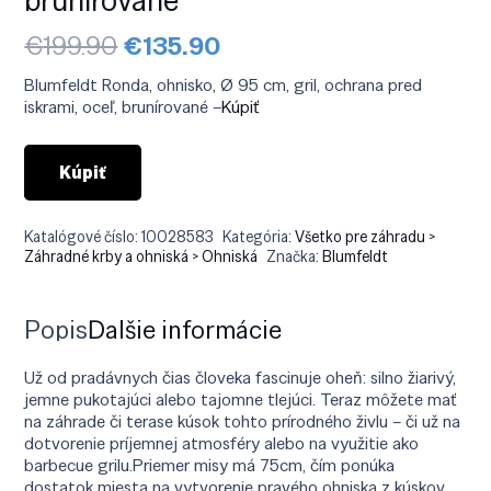
Pôvodná
Aktuálna
€
199.90
€
135.90
cena
cena
bola:
je:
Blumfeldt Ronda, ohnisko, Ø 95 cm, gril, ochrana pred
€199.90.
€135.90.
iskrami, oceľ, brunírované –
Kúpiť
Kúpiť
Katalógové číslo:
10028583
Kategória:
Všetko pre záhradu >
Záhradné krby a ohniská > Ohniská
Značka:
Blumfeldt
Popis
Ďalšie informácie
Už od pradávnych čias človeka fascinuje oheň: silno žiarivý,
jemne pukotajúci alebo tajomne tlejúci. Teraz môžete mať
na záhrade či terase kúsok tohto prírodného živlu – či už na
dotvorenie príjemnej atmosféry alebo na využitie ako
barbecue grilu.Priemer misy má 75cm, čím ponúka
dostatok miesta na vytvorenie pravého ohniska z kúskov