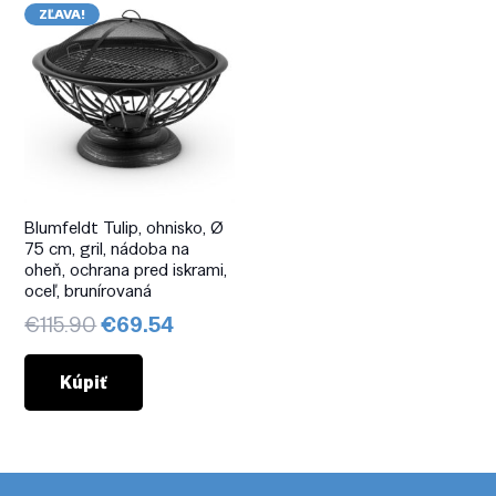
ZĽAVA!
Blumfeldt Tulip, ohnisko, Ø
75 cm, gril, nádoba na
oheň, ochrana pred iskrami,
oceľ, brunírovaná
Pôvodná
Aktuálna
€
115.90
€
69.54
cena
cena
bola:
je:
Kúpiť
€115.90.
€69.54.