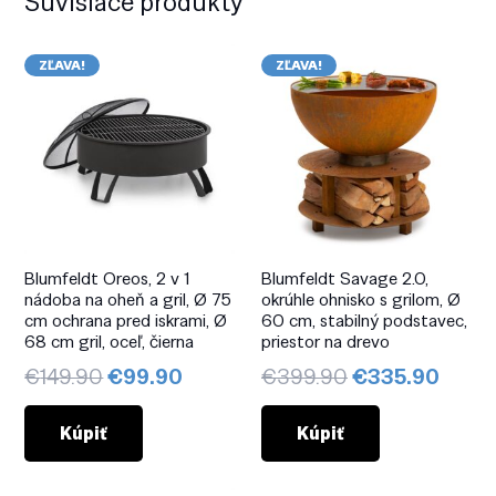
Súvisiace produkty
ZĽAVA!
ZĽAVA!
Blumfeldt Oreos, 2 v 1
Blumfeldt Savage 2.0,
nádoba na oheň a gril, Ø 75
okrúhle ohnisko s grilom, Ø
cm ochrana pred iskrami, Ø
60 cm, stabilný podstavec,
68 cm gril, oceľ, čierna
priestor na drevo
Pôvodná
Aktuálna
Pôvodná
Aktuá
€
149.90
€
99.90
€
399.90
€
335.90
cena
cena
cena
cena
bola:
je:
bola:
je:
Kúpiť
Kúpiť
€149.90.
€99.90.
€399.90.
€335