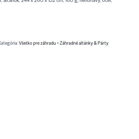
, altánok, 244 x 260 x 152 cm, 160 g, nehorľavý, oceľ,
0.90.
€94.91.
Kategória:
Všetko pre záhradu > Záhradné altánky & Párty