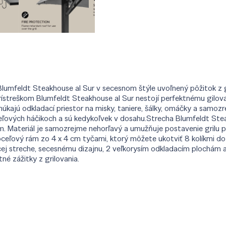
 Blumfeldt Steakhouse al Sur v secesnom štýle uvoľnený pôžitok z g
prístreškom Blumfeldt Steakhouse al Sur nestojí perfektnému gilova
úkajú odkladací priestor na misky, taniere, šálky, omáčky a samozrej
ceľových háčikoch a sú kedykoľvek v dosahu.Strecha Blumfeldt Ste
. Materiál je samozrejme nehorľavý a umužňuje postavenie grilu
á oceľový rám zo 4 x 4 cm tyčami, ktorý môžete ukotviť 8 kolíkmi
cej streche, secesnému dizajnu, 2 veľkorysím odkladacím plochám 
é zážitky z grilovania.