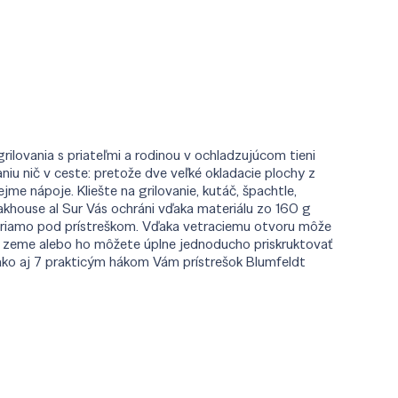
rilovania s priateľmi a rodinou v ochladzujúcom tieni
niu nič v ceste: pretože dve veľké okladacie plochy z
me nápoje. Kliešte na grilovanie, kutáč, špachtle,
akhouse al Sur Vás ochráni vďaka materiálu zo 160 g
 priamo pod prístreškom. Vďaka vetraciemu otvoru môže
 do zeme alebo ho môžete úplne jednoducho priskruktovať
ako aj 7 prakticým hákom Vám prístrešok Blumfeldt