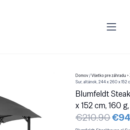
Domov
/
Všetko pre záhradu >
Sur, altánok, 244 x 260 x 152 c
Blumfeldt Steak
x 152 cm, 160 g,
Pôv
€
210.90
€
94
cen
bola