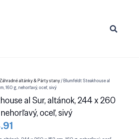
 Záhradné altánky & Párty stany
/ Blumfeldt Steakhouse al
m, 160 g, nehorľavý, oceľ, sivý
house al Sur, altánok, 244 x 260
 nehorľavý, oceľ, sivý
odná
Aktuálna
.91
a
cena
:
je: