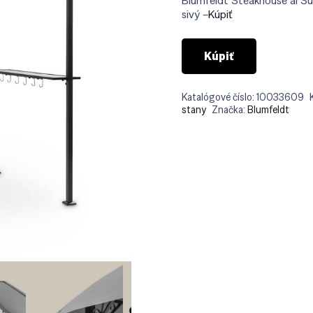
Blumfeldt Steakhouse al Sur
€21
sivý –
Kúpiť
Kúpiť
Katalógové číslo:
10033609
stany
Značka:
Blumfeldt