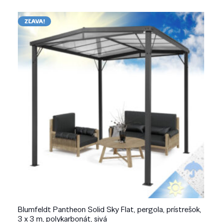
ZĽAVA!
Blumfeldt Pantheon Solid Sky Flat, pergola, prístrešok,
3 x 3 m, polykarbonát, sivá