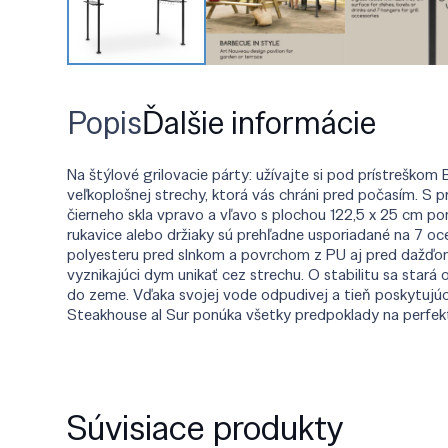
Popis
Ďalšie informácie
Na štýlové grilovacie párty: užívajte si pod prístreškom
veľkoplošnej strechy, ktorá vás chráni pred počasím. S 
čierneho skla vpravo a vľavo s plochou 122,5 x 25 cm pon
rukavice alebo držiaky sú prehľadne usporiadané na 7 o
polyesteru pred slnkom a povrchom z PU aj pred dažďom
vyznikajúci dym unikať cez strechu. O stabilitu sa star
do zeme. Vďaka svojej vode odpudivej a tieň poskytujú
Steakhouse al Sur ponúka všetky predpoklady na perfektn
Súvisiace produkty