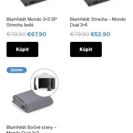
Blumfeldt Mondo 3×3 SP
Blumfeldt Strecha – Mondo
Strecha šedá
Dual 3×4
Pôvodná
Aktuálna
Pôvodná
Aktuáln
€
79.90
€
67.90
€
79.90
€
52.90
cena
cena
cena
cena
bola:
je:
bola:
je:
Kúpiť
Kúpiť
€79.90.
€67.90.
€79.90.
€52.90.
ZĽAVA!
Blumfeldt Bočné steny –
Mondo Dual 3×3