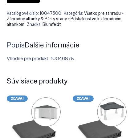
Katalógové číslo:
10047500
Kategória:
Všetko pre záhradu >
Záhradné altánky & Párty stany > Príslušenstvo k záhradným
altánkom
Značka:
Blumfeldt
Popis
Ďalšie informácie
Vhodné pre produkt: 10046878.
Súvisiace produkty
ZĽAVA!
ZĽAVA!