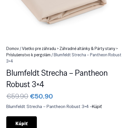
Domov
/
Všetko pre záhradu > Záhradné altánky & Párty stany >
Príslušenstvo k pergolám
/ Blumfeldt Strecha – Pantheon Robust
3×4
Blumfeldt Strecha – Pantheon
Robust 3×4
Pôvodná
Aktuálna
€
59.90
€
50.90
cena
cena
bola:
je:
Blumfeldt Strecha – Pantheon Robust 3×4 –
Kúpiť
€59.90.
€50.90.
Kúpiť