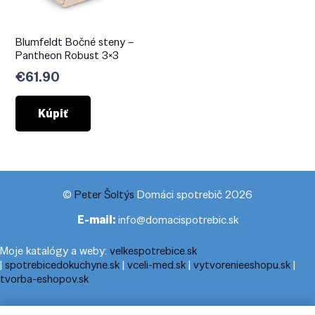
Blumfeldt Bočné steny –
Pantheon Robust 3×3
€
61.90
Kúpiť
©
Peter Šoltýs
Domáci spotrebič 2026
E-mail:
info@domacispotrebic.sk
Moje katalógy a weby:
velkespotrebice.sk
|
spotrebicedokuchyne.sk
|
vceli-med.sk
|
vytvorenieeshopu.sk
|
tvorba-eshopov.sk
Moje blogy:
cestovnyporiadok.eu
|
pracanadoma.net
|
telefonny-