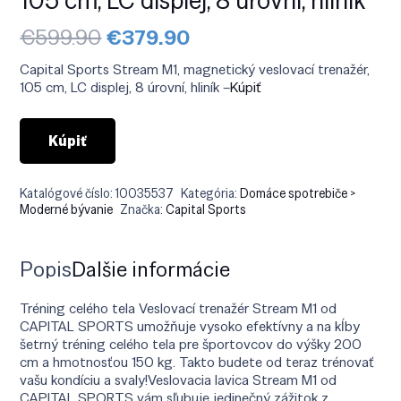
Pôvodná
Aktuálna
€
599.90
€
379.90
cena
cena
bola:
je:
Capital Sports Stream M1, magnetický veslovací trenažér,
€599.90.
€379.90.
105 cm, LC displej, 8 úrovní, hliník –
Kúpiť
Kúpiť
Katalógové číslo:
10035537
Kategória:
Domáce spotrebiče >
Moderné bývanie
Značka:
Capital Sports
Popis
Ďalšie informácie
Tréning celého tela Veslovací trenažér Stream M1 od
CAPITAL SPORTS umožňuje vysoko efektívny a na kĺby
šetrný tréning celého tela pre športovcov do výšky 200
cm a hmotnosťou 150 kg. Takto budete od teraz trénovať
vašu kondíciu a svaly!Veslovacia lavica Stream M1 od
CAPITAL SPORTS vám sľubuje jedinečný zážitok z