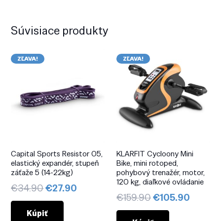
Súvisiace produkty
ZĽAVA!
ZĽAVA!
Capital Sports Resistor 05,
KLARFIT Cycloony Mini
elastický expandér, stupeň
Bike, mini rotoped,
záťaže 5 (14-22kg)
pohybový trenažér, motor,
120 kg, diaľkové ovládanie
Pôvodná
Aktuálna
€
34.90
€
27.90
Pôvodná
Aktuál
€
159.90
€
105.90
cena
cena
cena
cena
bola:
je:
Kúpiť