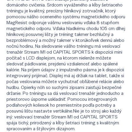
domáceho cvičenia. Srdcom vyváženého a kĺby šetriaceho
tréningu je kvalitný, precízny hliníkový zotrvačník, ktorý
pomocou nášho oceneného systému magnetického odporu
MagResist odporuje vášmu veslovaniu vďaka 8 stupňom
magnetického odporu. Vďaka hladkému chodu 105 cm dlhej
hliníkovej posuvnej lišty je tréning takmer bezhlučný a
bezproblémový a možný takmer v ktorúkoľvek dennú alebo
nočnú hodinu. Na sledovanie vášho tréningu má veslovací
trenažér Stream M1 od CAPITAL SPORTS k dispozícii mini
počítač s LCD displejom, na ktorom nielenže môžete
sledovať pádlovanie, prejdenú vzdialenosť alebo spálené
kalórie. Na príjem údajov z impulzného pásma je k dispozícii
integrovaný prijímač. Displej má aj držiak na tablet, takže si
počas veslovania môžete vychutnať obľúbené relácie alebo
hudbu. Opierky nôh so suchými zipsami zaisťujú bezpečné
držanie. Po tréningu sa dá veslovací trenažér jednoducho a
priestorovo úsporne uskladniť: Pomocou integrovaných
podlahových koliesok ho premiestnite podľa potreby a
posuvnú lištu nastavte vertikálne.Nie je to stroj ako každý
iný: veslovací trenažér Stream M1 od CAPITAL SPORTS
spája tichý, prirodzený a kĺby šetriaci tréning s kvalitným
spracovaním a štýlovým dizajnom.