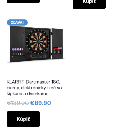
bola:
je:
Kúpiť
€34.90.
€27.90.
€159.90.
€105.9
ZĽAVA!
KLARFIT Dartmaster 180,
čierny, elektronický terč so
šípkami a dvierkami
Pôvodná
Aktuálna
€
139.90
€
89.90
cena
cena
bola:
je:
Kúpiť
€139.90.
€89.90.