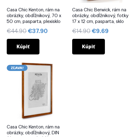
Casa Chic Kenton, rám na
Casa Chic Berwick, rám na
obrázky, obdĺžnikový, 70 x
obrázky, obdĺžnikový, fotky
50 cm, pasparta, plexisklo
17 x 12 cm, pasparta, sklo
Pôvodná
Aktuálna
Pôvodná
Aktuálna
€
44.90
€
37.90
€
14.90
€
9.69
cena
cena
cena
cena
bola:
je:
bola:
je:
Kúpiť
Kúpiť
€44.90.
€37.90.
€14.90.
€9.69.
ZĽAVA!
Casa Chic Kenton, rám na
obrázky, obdĺžnikový, DIN