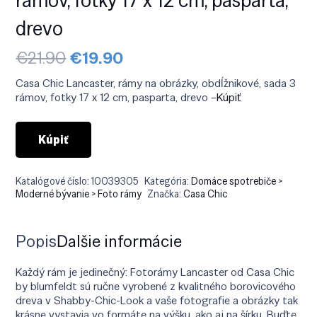
drevo
Pôvodná
Aktuálna
€
21.90
€
19.90
cena
cena
bola:
je:
Casa Chic Lancaster, rámy na obrázky, obdĺžnikové, sada 3
€21.90.
€19.90.
rámov, fotky 17 x 12 cm, pasparta, drevo –
Kúpiť
Kúpiť
Katalógové číslo:
10039305
Kategória:
Domáce spotrebiče >
Moderné bývanie > Foto rámy
Značka:
Casa Chic
Popis
Ďalšie informácie
Každý rám je jedinečný: Fotorámy Lancaster od Casa Chic
by blumfeldt sú ručne vyrobené z kvalitného borovicového
dreva v Shabby-Chic-Look a vaše fotografie a obrázky tak
krásne vystavia vo formáte na výšku, ako aj na šírku. Buďte