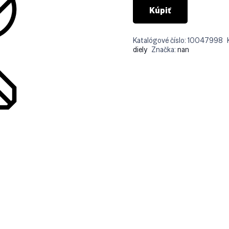
Kúpiť
Katalógové číslo:
10047998
diely
Značka:
nan