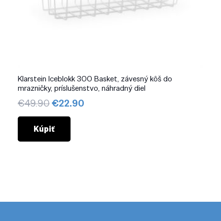
Klarstein Iceblokk 300 Basket, závesný kôš do
mrazničky, príslušenstvo, náhradný diel
Pôvodná
Aktuálna
€
49.90
€
22.90
cena
cena
bola:
je:
Kúpiť
€49.90.
€22.90.