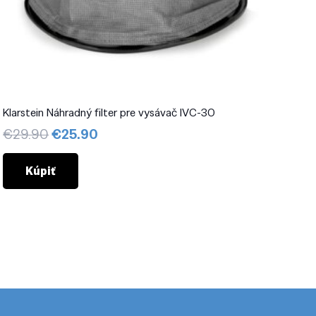
Klarstein Náhradný filter pre vysávač IVC-30
Pôvodná
Aktuálna
€
29.90
€
25.90
cena
cena
bola:
je:
Kúpiť
€29.90.
€25.90.